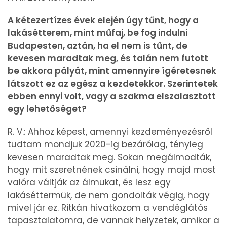
A kétezertízes évek elején úgy tűnt, hogy a
lakásétterem, mint műfaj, be fog indulni
Budapesten, aztán, ha el nem is tűnt, de
kevesen maradtak meg, és talán nem futott
be akkora pályát, mint amennyire ígéretesnek
látszott ez az egész a kezdetekkor. Szerintetek
ebben ennyi volt, vagy a szakma elszalasztott
egy lehetőséget?
R. V.: Ahhoz képest, amennyi kezdeményezésről
tudtam mondjuk 2020-ig bezárólag, tényleg
kevesen maradtak meg. Sokan megálmodták,
hogy mit szeretnének csinálni, hogy majd most
valóra váltják az álmukat, és lesz egy
lakáséttermük, de nem gondolták végig, hogy
mivel jár ez. Ritkán hivatkozom a vendéglátós
tapasztalatomra, de vannak helyzetek, amikor a