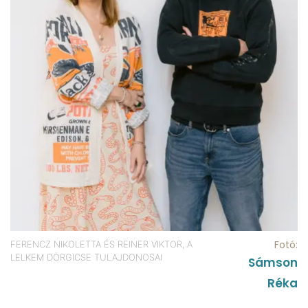
Fotó:
FERENCZ NIKOLETTA ÉS REINER VIKTOR, A
LELKEM DÖRGICSE TULAJDONOSAI
Sámson
Réka