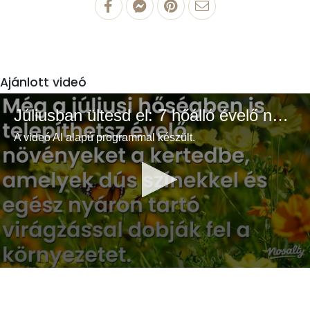
Ajánlott videó
Júliusban ültesd el: 7 hőálló évelő növény a színes és buja kertért
A videó AI alapú programmal készült.
0
seconds
of
3