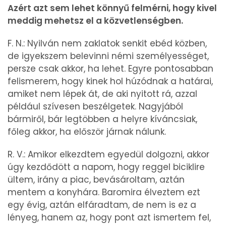
Azért azt sem lehet könnyű felmérni, hogy kivel
meddig mehetsz el a közvetlenségben.
F. N.: Nyilván nem zaklatok senkit ebéd közben,
de igyekszem belevinni némi személyességet,
persze csak akkor, ha lehet. Egyre pontosabban
felismerem, hogy kinek hol húzódnak a határai,
amiket nem lépek át, de aki nyitott rá, azzal
például szívesen beszélgetek. Nagyjából
bármiről, bár legtöbben a helyre kíváncsiak,
főleg akkor, ha először járnak nálunk.
R. V.: Amikor elkezdtem egyedül dolgozni, akkor
úgy kezdődött a napom, hogy reggel biciklire
ültem, irány a piac, bevásároltam, aztán
mentem a konyhára. Baromira élveztem ezt
egy évig, aztán elfáradtam, de nem is ez a
lényeg, hanem az, hogy pont azt ismertem fel,