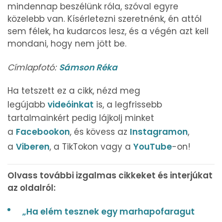
mindennap beszélünk róla, szóval egyre
közelebb van. Kísérletezni szeretnénk, én attól
sem félek, ha kudarcos lesz, és a végén azt kell
mondani, hogy nem jött be.
Címlapfotó:
Sámson Réka
Ha tetszett ez a cikk, nézd meg
legújabb
videóinkat
is, a legfrissebb
tartalmainkért pedig lájkolj minket
a
Facebookon
, és kövess az
Instagramon
,
a
Viberen
, a TikTokon vagy a
YouTube
-on!
Olvass további izgalmas cikkeket és interjúkat
az oldalról:
„Ha elém tesznek egy marhapofaragut