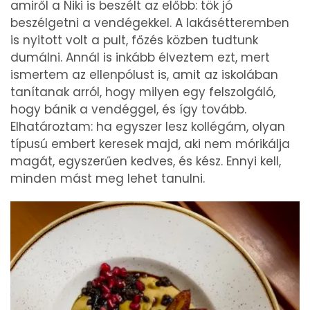
amiről a Niki is beszélt az előbb: tök jó
beszélgetni a vendégekkel. A lakásétteremben
is nyitott volt a pult, főzés közben tudtunk
dumálni. Annál is inkább élveztem ezt, mert
ismertem az ellenpólust is, amit az iskolában
tanítanak arról, hogy milyen egy felszolgáló,
hogy bánik a vendéggel, és így tovább.
Elhatároztam: ha egyszer lesz kollégám, olyan
típusú embert keresek majd, aki nem mórikálja
magát, egyszerűen kedves, és kész. Ennyi kell,
minden mást meg lehet tanulni.