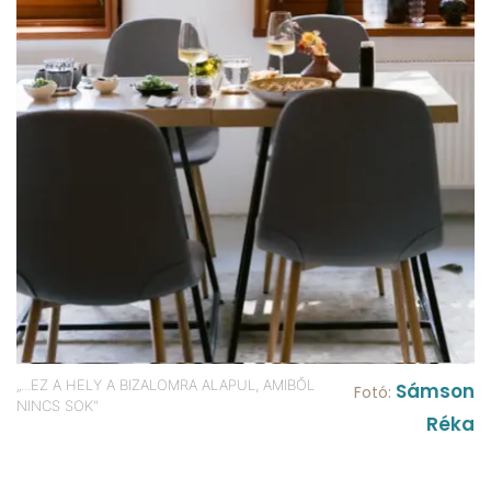
„...EZ A HELY A BIZALOMRA ALAPUL, AMIBŐL
Sámson
Fotó:
NINCS SOK"
Réka