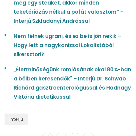
meg egy steaket, akkor minden
teketóriázás nélkül a pofát választom” –
Interjú Szkladányi Andrással
Nem félnek ugrani, és ez be is jön nekik –
Hogy lett a nagykanizsai Lokalistából
sikersztori?
„Életminőségünk romlásának okai 80%-ban
a bélben keresendők" – Interjú Dr. Schwab
Richárd gasztroenterológussal és Hadnagy
Viktória dietetikussal
interjú