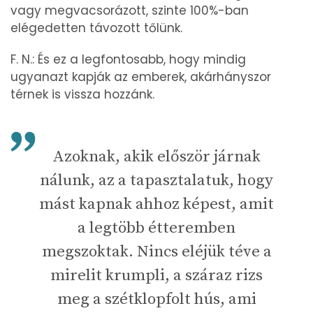
vagy megvacsorázott, szinte 100%-ban
elégedetten távozott tőlünk.
F. N.: És ez a legfontosabb, hogy mindig
ugyanazt kapják az emberek, akárhányszor
térnek is vissza hozzánk.
Azoknak, akik először járnak
nálunk, az a tapasztalatuk, hogy
mást kapnak ahhoz képest, amit
a legtöbb étteremben
megszoktak. Nincs eléjük téve a
mirelit krumpli, a száraz rizs
meg a szétklopfolt hús, ami