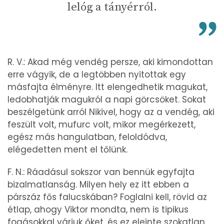
lelóg a tányérról.
R. V.: Akad még vendég persze, aki kimondottan
erre vágyik, de a legtöbben nyitottak egy
másfajta élményre. Itt elengedhetik magukat,
ledobhatják magukról a napi görcsöket. Sokat
beszélgetünk arról Nikivel, hogy az a vendég, aki
feszült volt, mufurc volt, mikor megérkezett,
egész más hangulatban, feloldódva,
elégedetten ment el tőlünk.
F. N.: Ráadásul sokszor van bennük egyfajta
bizalmatlanság. Milyen hely ez itt ebben a
párszáz fős falucskában? Foglalni kell, rövid az
étlap, ahogy Viktor mondta, nem is tipikus
fogásokkal várjuk őket, és ez eleinte szokatlan