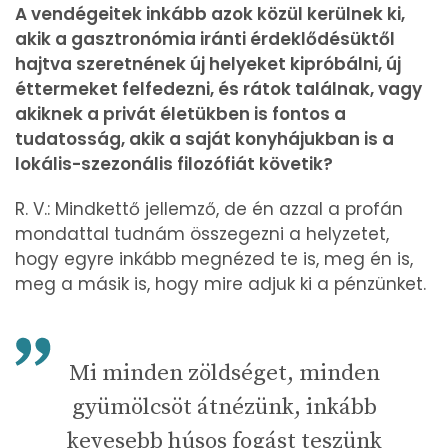
A vendégeitek inkább azok közül kerülnek ki,
akik a gasztronómia iránti érdeklődésüktől
hajtva szeretnének új helyeket kipróbálni, új
éttermeket felfedezni, és rátok találnak, vagy
akiknek a privát életükben is fontos a
tudatosság, akik a saját konyhájukban is a
lokális-szezonális filozófiát követik?
R. V.: Mindkettő jellemző, de én azzal a profán
mondattal tudnám összegezni a helyzetet,
hogy egyre inkább megnézed te is, meg én is,
meg a másik is, hogy mire adjuk ki a pénzünket.
Mi minden zöldséget, minden
gyümölcsöt átnézünk, inkább
kevesebb húsos fogást teszünk