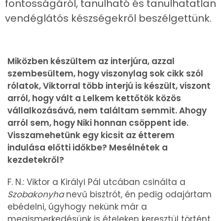
fontosságáról, tanulható és tanulhatatlan
vendéglátós készségekről beszélgettünk.
Miközben készültem az interjúra, azzal
szembesültem, hogy viszonylag sok cikk szól
rólatok, Viktorral több interjú is készült, viszont
arról, hogy vált a Lelkem kettőtök közös
vállalkozásává, nem találtam semmit. Ahogy
arról sem, hogy Niki honnan csöppent ide.
Visszamehetünk egy kicsit az étterem
indulása előtti időkbe? Mesélnétek a
kezdetekről?
F. N.: Viktor a Királyi Pál utcában csinálta a
Szobakonyha
nevű bisztrót, én pedig odajártam
ebédelni, úgyhogy nekünk már a
megismerkedésünk is ételeken keresztül történt.