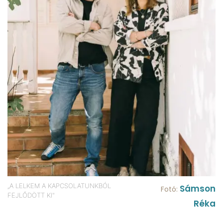
„A LELKEM A KAPCSOLATUNKBÓL
Sámson
Fotó:
FEJLŐDÖTT KI"
Réka