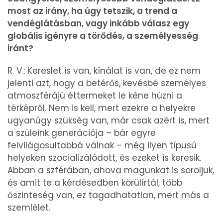
most az irány, ha úgy tetszik, a trend a
vendéglátásban, vagy inkább válasz egy
globális igényre a törődés, a személyesség
iránt?
R. V.: Kereslet is van, kínálat is van, de ez nem
jelenti azt, hogy a betérős, kevésbé személyes
atmoszférájú éttermeket le kéne húzni a
térképről. Nem is kell, mert ezekre a helyekre
ugyanúgy szükség van, már csak azért is, mert
a szüleink generációja – bár egyre
felvilágosultabbá válnak – még ilyen típusú
helyeken szocializálódott, és ezeket is keresik.
Abban a szférában, ahova magunkat is soroljuk,
és amit te a kérdésedben körülírtál, több
őszinteség van, ez tagadhatatlan, mert más a
szemlélet.