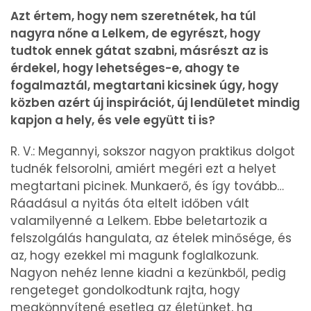
Azt értem, hogy nem szeretnétek, ha túl
nagyra nőne a Lelkem, de egyrészt, hogy
tudtok ennek gátat szabni, másrészt az is
érdekel, hogy lehetséges-e, ahogy te
fogalmaztál, megtartani kicsinek úgy, hogy
közben azért új inspirációt, új lendületet mindig
kapjon a hely, és vele együtt ti is?
R. V.: Megannyi, sokszor nagyon praktikus dolgot
tudnék felsorolni, amiért megéri ezt a helyet
megtartani picinek. Munkaerő, és így tovább…
Ráadásul a nyitás óta eltelt időben vált
valamilyenné a Lelkem. Ebbe beletartozik a
felszolgálás hangulata, az ételek minősége, és
az, hogy ezekkel mi magunk foglalkozunk.
Nagyon nehéz lenne kiadni a kezünkből, pedig
rengeteget gondolkodtunk rajta, hogy
megkönnyítené esetleg az életünket, ha