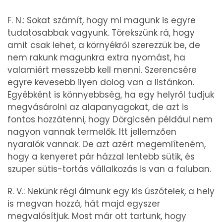
F. N.: Sokat számít, hogy mi magunk is egyre
tudatosabbak vagyunk. Törekszünk rá, hogy
amit csak lehet, a környékről szerezzük be, de
nem rakunk magunkra extra nyomást, ha
valamiért messzebb kell menni. Szerencsére
egyre kevesebb ilyen dolog van a listánkon.
Egyébként is könnyebbség, ha egy helyről tudjuk
megvásárolni az alapanyagokat, de azt is
fontos hozzátenni, hogy Dörgicsén például nem
nagyon vannak termelők. Itt jellemzően
nyaralók vannak. De azt azért megemlíteném,
hogy a kenyeret pár házzal lentebb sütik, és
szuper sütis-tortás vállalkozás is van a faluban.
R. V.: Nekünk régi álmunk egy kis úszótelek, a hely
is megvan hozzá, hát majd egyszer
megvalósítjuk. Most már ott tartunk, hogy