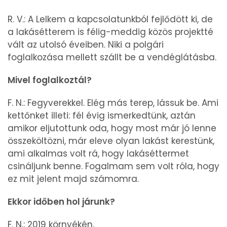
R. V.: A Lelkem a kapcsolatunkból fejlődött ki, de
a lakásétterem is félig-meddig közös projektté
vált az utolsó éveiben. Niki a polgári
foglalkozása mellett szállt be a vendéglátásba.
Mivel foglalkoztál?
F. N.: Fegyverekkel. Elég más terep, lássuk be. Ami
kettőnket illeti: fél évig ismerkedtünk, aztán
amikor eljutottunk oda, hogy most már jó lenne
összeköltözni, már eleve olyan lakást kerestünk,
ami alkalmas volt rá, hogy lakáséttermet
csináljunk benne. Fogalmam sem volt róla, hogy
ez mit jelent majd számomra.
Ekkor időben hol járunk?
F. N.: 2019 környékén.