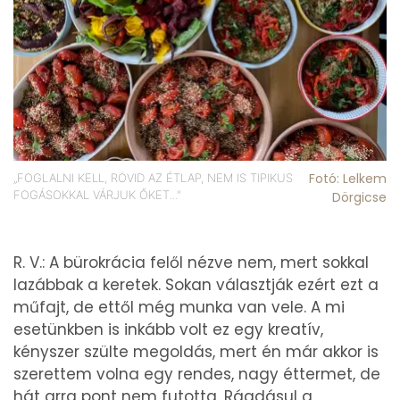
Fotó: Lelkem
„FOGLALNI KELL, RÖVID AZ ÉTLAP, NEM IS TIPIKUS
FOGÁSOKKAL VÁRJUK ŐKET..."
Dörgicse
R. V.: A bürokrácia felől nézve nem, mert sokkal
lazábbak a keretek. Sokan választják ezért ezt a
műfajt, de ettől még munka van vele. A mi
esetünkben is inkább volt ez egy kreatív,
kényszer szülte megoldás, mert én már akkor is
szerettem volna egy rendes, nagy éttermet, de
hát arra pont nem futotta. Ráadásul a