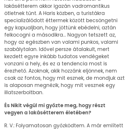
lakásétterem akkor igazán vadromantikus
ötletnek tűnt. A Haris közben, a turistákra
specializálódott éttermek között becsöngetni
egy kapualjban, hogy jöttünk ebédelni, aztán
felkocogni a másodikra… Nagyon tetszett az,
hogy az egészben van valami punkos, valami
szabálytalan. Idővel persze átalakult, mert
kezdett egyre inkább tudatos vendégeket
vonzani a hely, és ez a tendencia most is
érezhető. Azoknak, akik hozzánk eljönnek, nem
csak az fontos, hogy mit esznek, de mondjuk azt
is alaposan megnézik, hogy mit vesznek egy
illatszerboltban.
És Nikit végül mi győzte meg, hogy részt
vegyen a lakásétterem életében?
R. V.: Folyamatosan győzködtem. A már említett