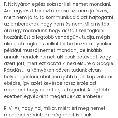
F. N.: Nyáron egész sokszor kell nemet mondani.
Ami egyrészt fárasztó, másrészt nem jó érzés,
mert nem jó fajta kommunikáció azt hajtogatni
az embereknek, hogy nem és nem. Mi a nyitás
óta úgy működünk, hogy asztalt kell foglalni
hozzánk. Ezt a legtöbb vendégünk tudja, mégis
akad, aki foglalás nélkül tér be hozzánk. Ilyenkor
például muszáj nemet mondani, de inkább
annak mondok nemet, aki csak betévedt, vagy
azért jött, mert ezt dobta ki neki elsőre a Google.
Ráadásul a környéken bőven tudunk olyan
helyet ajánlani, ahol nem jobb híján kap valamit
ebédre, így azért kevésbé rossz érzés azt
mondani, hogy nem tudjuk fogadni. A legtöbb
esetben egyébként megértőek az emberek.
R. V.: Az, hogy hol, mikor, miért éri meg nemet
mondani, szerintem még most is csak