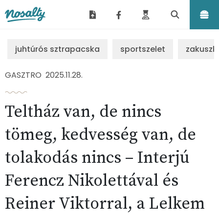
Nosalty
juhtúrós sztrapacska
sportszelet
zakuszk
GASZTRO
2025.11.28.
Teltház van, de nincs
tömeg, kedvesség van, de
tolakodás nincs – Interjú
Ferencz Nikolettával és
Reiner Viktorral, a Lelkem