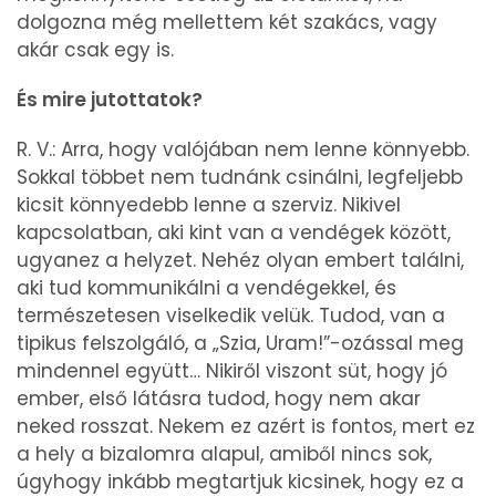
dolgozna még mellettem két szakács, vagy
akár csak egy is.
És mire jutottatok?
R. V.: Arra, hogy valójában nem lenne könnyebb.
Sokkal többet nem tudnánk csinálni, legfeljebb
kicsit könnyedebb lenne a szerviz. Nikivel
kapcsolatban, aki kint van a vendégek között,
ugyanez a helyzet. Nehéz olyan embert találni,
aki tud kommunikálni a vendégekkel, és
természetesen viselkedik velük. Tudod, van a
tipikus felszolgáló, a „Szia, Uram!”-ozással meg
mindennel együtt… Nikiről viszont süt, hogy jó
ember, első látásra tudod, hogy nem akar
neked rosszat. Nekem ez azért is fontos, mert ez
a hely a bizalomra alapul, amiből nincs sok,
úgyhogy inkább megtartjuk kicsinek, hogy ez a