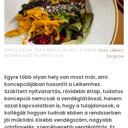
Fotó: Lelkem
"NINCS ELÉJÜK TÉVE A MIRELIT KRUMPLI, A SZÁRAZ
RIZS MEG A SZÉTKLOPFOLT HÚS"
Dörgicse
Egyre több olyan hely van most már, ami
koncepciójában hasonlít a Lelkemhez.
Szűkített nyitvatartás, rövidebb étlap, tudatos
koncepció nemcsak a vendéglátással, hanem
azzal kapcsolatban is, hogy a tulajdonosok, a
kollégák hogyan tudnak ebben a rendszerben
jól működni. Kisebb vendégszám, nagyobb
odafigyelés, személyesebb vendéglátás. Ez