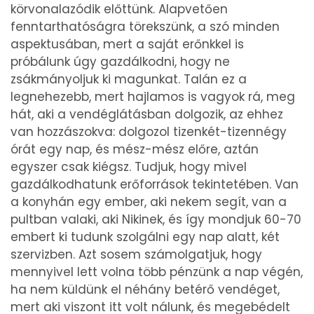
körvonalazódik előttünk. Alapvetően
fenntarthatóságra törekszünk, a szó minden
aspektusában, mert a saját erőnkkel is
próbálunk úgy gazdálkodni, hogy ne
zsákmányoljuk ki magunkat. Talán ez a
legnehezebb, mert hajlamos is vagyok rá, meg
hát, aki a vendéglátásban dolgozik, az ehhez
van hozzászokva: dolgozol tizenkét-tizennégy
órát egy nap, és mész-mész előre, aztán
egyszer csak kiégsz. Tudjuk, hogy mivel
gazdálkodhatunk erőforrások tekintetében. Van
a konyhán egy ember, aki nekem segít, van a
pultban valaki, aki Nikinek, és így mondjuk 60-70
embert ki tudunk szolgálni egy nap alatt, két
szervizben. Azt sosem számolgatjuk, hogy
mennyivel lett volna több pénzünk a nap végén,
ha nem küldünk el néhány betérő vendéget,
mert aki viszont itt volt nálunk, és megebédelt