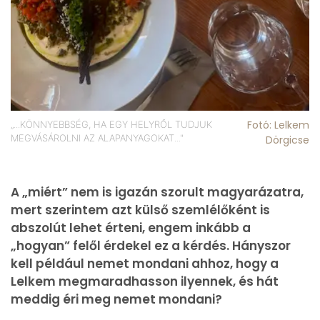
Fotó: Lelkem
„...KÖNNYEBBSÉG, HA EGY HELYRŐL TUDJUK
MEGVÁSÁROLNI AZ ALAPANYAGOKAT..."
Dörgicse
A „miért” nem is igazán szorult magyarázatra,
mert szerintem azt külső szemlélőként is
abszolút lehet érteni, engem inkább a
„hogyan” felől érdekel ez a kérdés. Hányszor
kell például nemet mondani ahhoz, hogy a
Lelkem megmaradhasson ilyennek, és hát
meddig éri meg nemet mondani?