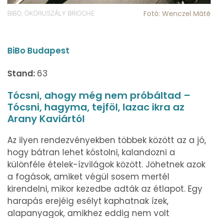
Fotó: Wenczel Máté
BIBO, ÖKÖRUSZÁLY BRIOCHE
BiBo Budapest
Stand:
63
Tócsni, ahogy még nem próbáltad –
Tócsni, hagyma, tejföl, lazac ikra az
Arany Kaviártól
Az ilyen rendezvényekben többek között az a jó,
hogy bátran lehet kóstolni, kalandozni a
különféle ételek-ízvilágok között. Jöhetnek azok
a fogások, amiket végül sosem mertél
kirendelni, mikor kezedbe adták az étlapot. Egy
harapás erejéig esélyt kaphatnak ízek,
alapanyagok, amikhez eddig nem volt