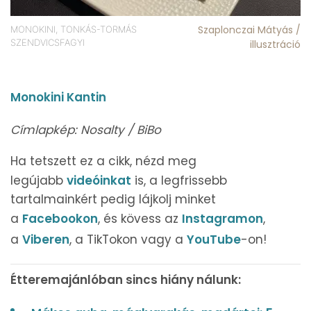
Szaplonczai Mátyás /
MONOKINI, TONKÁS-TORMÁS
SZENDVICSFAGYI
illusztráció
Monokini Kantin
Címlapkép: Nosalty / BiBo
Ha tetszett ez a cikk, nézd meg
legújabb
videóinkat
is, a legfrissebb
tartalmainkért pedig lájkolj minket
a
Facebookon
, és kövess az
Instagramon
,
a
Viberen
, a TikTokon vagy a
YouTube
-on!
Étteremajánlóban sincs hiány nálunk: