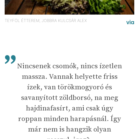
TEYFÖL ÉTTEREM, JOBBRA KULCSÁR ALEX
via
Nincsenek csomók, nincs ízetlen
massza. Vannak helyette friss
ízek, van törökmogyoró és
savanyított zöldborsó, na meg
hajdinafasírt, ami csak úgy
roppan minden harapásnál. Így
már nem is hangzik olyan