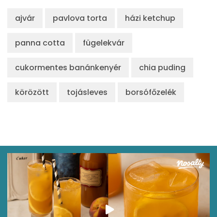
ajvár
pavlova torta
házi ketchup
panna cotta
fügelekvár
cukormentes banánkenyér
chia puding
körözött
tojásleves
borsófőzelék