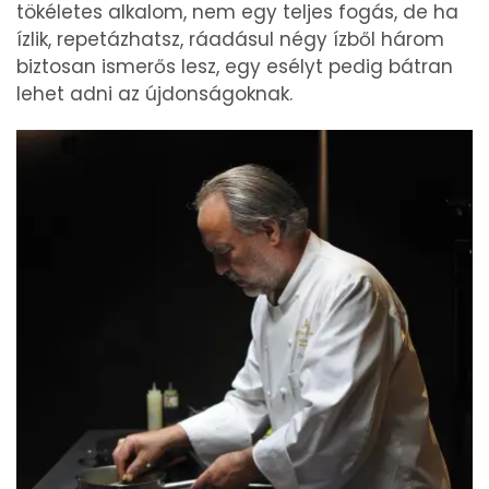
tökéletes alkalom, nem egy teljes fogás, de ha
ízlik, repetázhatsz, ráadásul négy ízből három
biztosan ismerős lesz, egy esélyt pedig bátran
lehet adni az újdonságoknak.