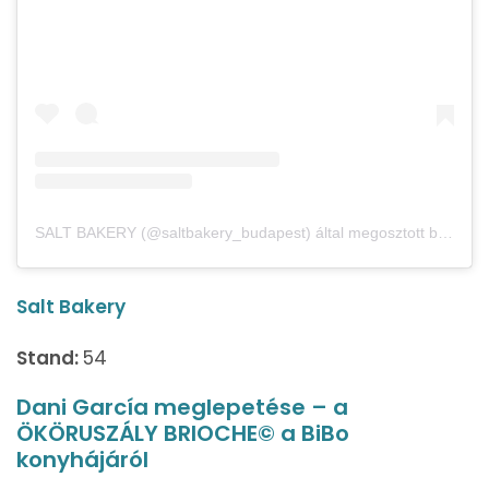
SALT BAKERY (@saltbakery_budapest) által megosztott bejegyzés
Salt Bakery
Stand:
54
Dani García meglepetése – a
ÖKÖRUSZÁLY BRIOCHE© a BiBo
konyhájáról