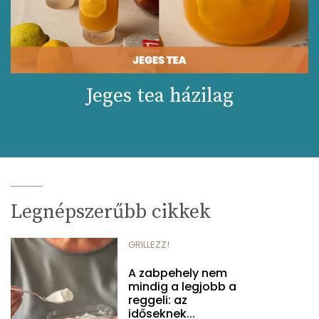
Jeges tea házilag
Legnépszerűbb cikkek
GRILLEZZ!
A zabpehely nem
mindig a legjobb a
reggeli: az
időseknek...