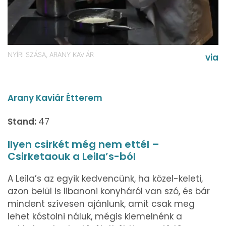
NYÍRI SZÁSA, ARANY KAVIÁR
via
Arany Kaviár Étterem
Stand:
47
Ilyen csirkét még nem ettél –
Csirketaouk a Leila’s-ból
A Leila’s az egyik kedvencünk, ha közel-keleti,
azon belül is libanoni konyháról van szó, és bár
mindent szívesen ajánlunk, amit csak meg
lehet kóstolni náluk, mégis kiemelnénk a