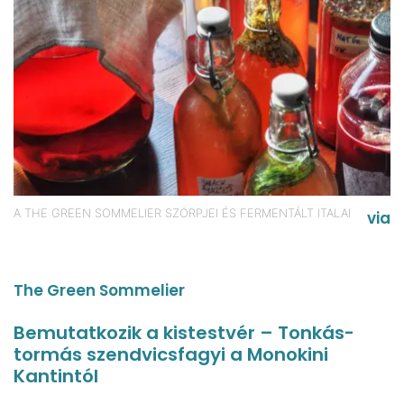
A THE GREEN SOMMELIER SZÖRPJEI ÉS FERMENTÁLT ITALAI
via
The Green Sommelier
Bemutatkozik a kistestvér – Tonkás-
tormás szendvicsfagyi a Monokini
Kantintól