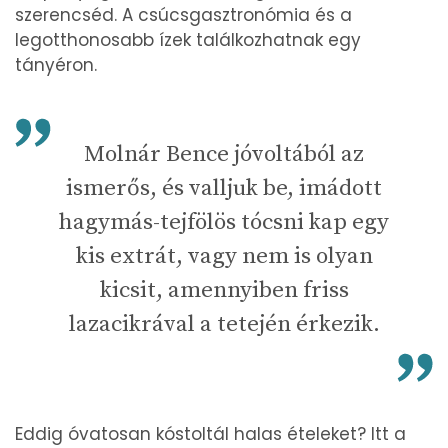
szerencséd. A csúcsgasztronómia és a
legotthonosabb ízek találkozhatnak egy
tányéron.
Molnár Bence jóvoltából az
ismerős, és valljuk be, imádott
hagymás-tejfölös tócsni kap egy
kis extrát, vagy nem is olyan
kicsit, amennyiben friss
lazacikrával a tetején érkezik.
Eddig óvatosan kóstoltál halas ételeket? Itt a