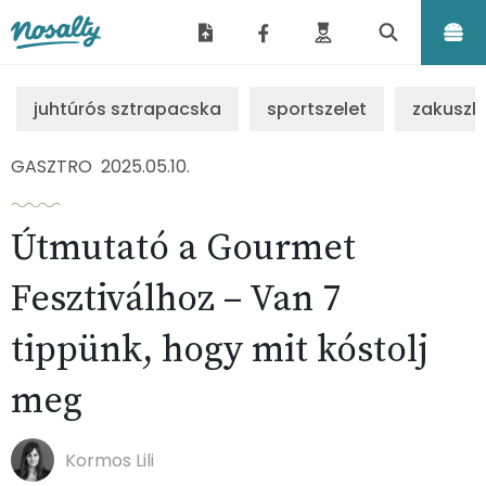
Nosalty
juhtúrós sztrapacska
sportszelet
zakuszk
GASZTRO
2025.05.10.
Útmutató a Gourmet
Fesztiválhoz – Van 7
tippünk, hogy mit kóstolj
meg
Kormos Lili