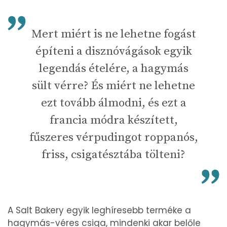
Mert miért is ne lehetne fogást
építeni a disznóvágások egyik
legendás ételére, a hagymás
sült vérre? És miért ne lehetne
ezt tovább álmodni, és ezt a
francia módra készített,
fűszeres vérpudingot roppanós,
friss, csigatésztába tölteni?
A Salt Bakery egyik leghíresebb terméke a
hagymás-véres csiga, mindenki akar belőle