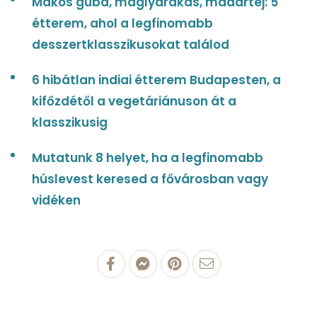
Mákos guba, máglyarakás, madártej: 5
étterem, ahol a legfinomabb
desszertklasszikusokat találod
6 hibátlan indiai étterem Budapesten, a
kifőzdétől a vegetáriánuson át a
klasszikusig
Mutatunk 8 helyet, ha a legfinomabb
húslevest keresed a fővárosban vagy
vidéken