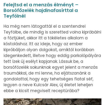
Felejtsd el a menzás élményt –
Borsófőzelék hajdinafasírttal a
Teyfölnél
Ha még nem látogattál el a szentendrei
Teyfölbe, de mindig is szeretted volna kipróbálni
a főztjüket, akkor itt a tökéletes alkalom a
kóstoláshoz. Itt az ideje, hogy az ember
kipróbáljon olyan dolgokat, amiktől korábban
idegenkedett, illetve hogy eddig parkolópályára
tett ízek új esélyt kapjanak. Lássuk be, a
borsófőzelék sokunknak egyet jelent a menzás
traumákkal, de mi lenne, ha eljátszanánk a
gondolattal, hogy egy tehetséges fiatal séf,
legyen a neve Kulcsár Alex, új életet leheljen
ebbe a kicsit megviselt receptúrába?