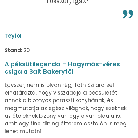
rosszul, igaz?
Teyföl
Stand:
20
A péksütilegenda – Hagymás-véres
csiga a Salt Bakerytől
Egyszer, nem is olyan rég, Tóth Szilárd séf
elhatározta, hogy visszaadja a becsületét
annak a bizonyos paraszti konyhának, és
megmutatja az egész világnak, hogy ezeknek
az ételeknek bizony van egy olyan oldala is,
amit egy fine dining étterem asztalán is meg
lehet mutatni.