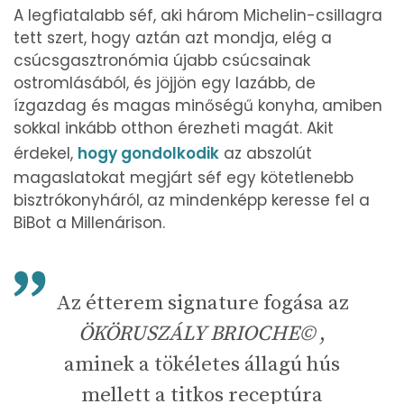
A legfiatalabb séf, aki három Michelin-csillagra
tett szert, hogy aztán azt mondja, elég a
csúcsgasztronómia újabb csúcsainak
ostromlásából, és jöjjön egy lazább, de
ízgazdag és magas minőségű konyha, amiben
sokkal inkább otthon érezheti magát. Akit
érdekel,
hogy gondolkodik
az abszolút
magaslatokat megjárt séf egy kötetlenebb
bisztrókonyháról, az mindenképp keresse fel a
BiBot a Millenárison.
Az étterem signature fogása az
ÖKÖRUSZÁLY BRIOCHE©
,
aminek a tökéletes állagú hús
mellett a titkos receptúra