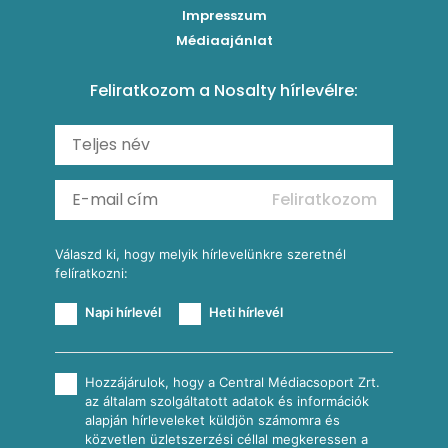
Impresszum
Roston csirkemell
Sült paprikás alfredo
Kukoricás tortilla
Torták
Médiaajánlat
Amerikai palacsinta
Paprikás-juhtúrós hajtovány
Csirkés-kukoricás pite
Tésztareceptek
Feliratkozom a Nosalty hírlevélre:
Carbonara
Shakshuka
Mexikói húsleves kukorica salsával
Saláták
Ratatouille
Almás-kéksajtos kukoricasaláta
Köretek
Mexikói kukoricasaláta
Reggeli receptek
Feliratkozom
További receptkategóriák
Válaszd ki, hogy melyik hírlevelünkre szeretnél
felíratkozni:
Napi hírlevél
Heti hírlevél
Hozzájárulok, hogy a Central Médiacsoport Zrt.
az általam szolgáltatott adatok és információk
alapján hírleveleket küldjön számomra és
közvetlen üzletszerzési céllal megkeressen a