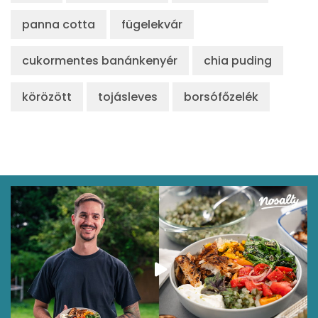
panna cotta
fügelekvár
cukormentes banánkenyér
chia puding
körözött
tojásleves
borsófőzelék