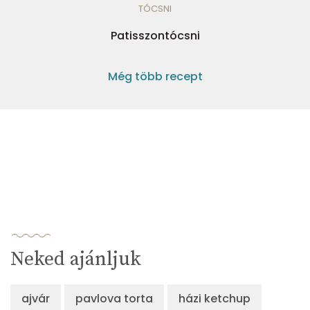
TÓCSNI
Patisszontócsni
Még több recept
Neked ajánljuk
ajvár
pavlova torta
házi ketchup