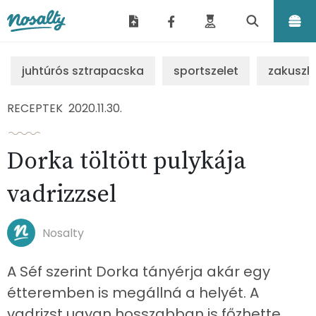
Nosalty
juhtúrós sztrapacska
sportszelet
zakuszk
RECEPTEK
2020.11.30.
Dorka töltött pulykája
vadrizzsel
Nosalty
A Séf szerint Dorka tányérja akár egy
étteremben is megállná a helyét. A
vadrizst ugyan hosszabban is főzhette