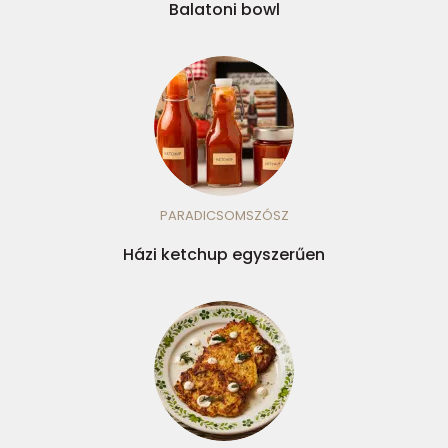
Balatoni bowl
PARADICSOMSZÓSZ
Házi ketchup egyszerűen