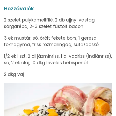
Hozzávalók
2 szelet pulykamellfilé, 2 db ujjnyi vastag
sárgarépa, 2-3 szelet füstölt bacon
3 ek mustár, só, őrölt fekete bors, 1 gerezd
fokhagyma, friss rozmaringág, sütőzacskó
1/2 ek liszt, 2 dl jázminrizs, 1 dl vadrizs (indiánrizs),
só, 2 ek olaj, 10 dkg leveles bébispenót
2 dkg vaj