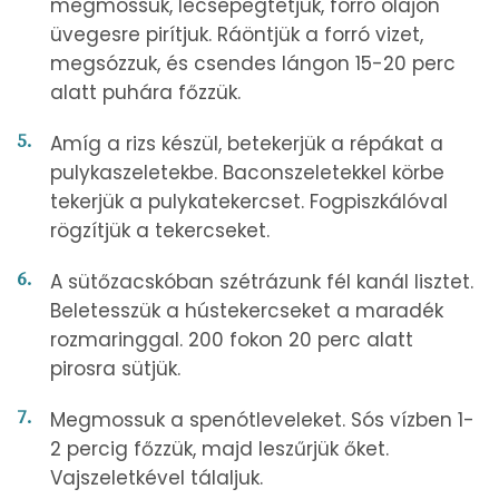
megmossuk, lecsepegtetjük, forró olajon
üvegesre pirítjuk. Ráöntjük a forró vizet,
megsózzuk, és csendes lángon 15-20 perc
alatt puhára főzzük.
Amíg a rizs készül, betekerjük a répákat a
pulykaszeletekbe. Baconszeletekkel körbe
tekerjük a pulykatekercset. Fogpiszkálóval
rögzítjük a tekercseket.
A sütőzacskóban szétrázunk fél kanál lisztet.
Beletesszük a hústekercseket a maradék
rozmaringgal. 200 fokon 20 perc alatt
pirosra sütjük.
Megmossuk a spenótleveleket. Sós vízben 1-
2 percig főzzük, majd leszűrjük őket.
Vajszeletkével tálaljuk.