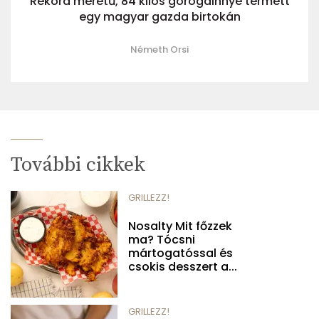
Rekord méretű, 84 kilós görögdinnye termett
egy magyar gazda birtokán
Németh Orsi
További cikkek
GRILLEZZ!
Nosalty Mit főzzek
ma? Tócsni
mártogatóssal és
csokis desszert a...
GRILLEZZ!