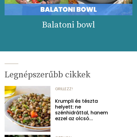
Balatoni bowl
Legnépszerűbb cikkek
GRILLEZZ!
Krumpli és tészta
helyett: ne
szénhidráttal, hanem
ezzel az olcsó...