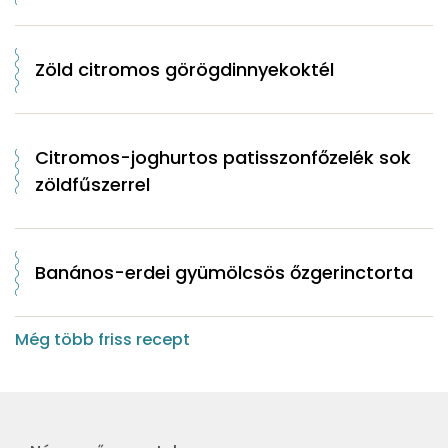
Zöld citromos görögdinnyekoktél
Citromos-joghurtos patisszonfőzelék sok
zöldfűszerrel
Banános-erdei gyümölcsös őzgerinctorta
Még több friss recept