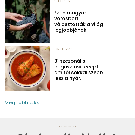
OTTHON
Ezt a magyar
vörösbort
választották a világ
legjobbjának
GRILLEZZ!
31 szezonális
augusztusi recept,
amitől sokkal szebb
lesz a nyár...
Még több cikk