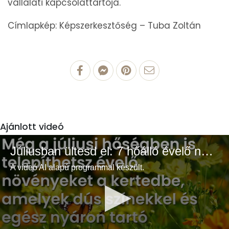
vállalati kapcsolattartója.
Címlapkép: Képszerkesztőség – Tuba Zoltán
Ajánlott videó
Júliusban ültesd el: 7 hőálló évelő növény a színes és buja kertért
A videó AI alapú programmal készült.