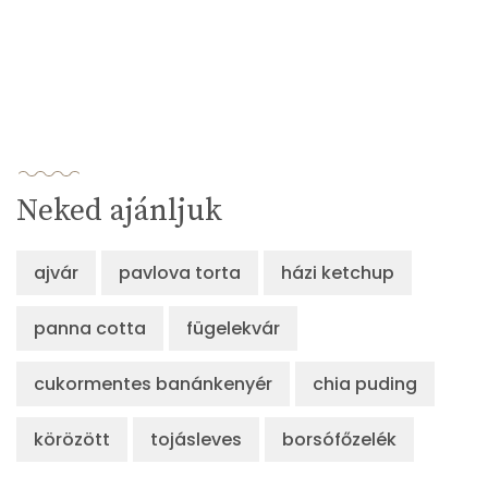
Neked ajánljuk
ajvár
pavlova torta
házi ketchup
panna cotta
fügelekvár
cukormentes banánkenyér
chia puding
körözött
tojásleves
borsófőzelék