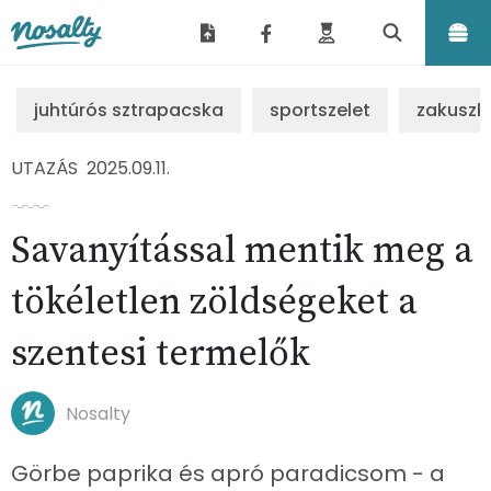
Nosalty
juhtúrós sztrapacska
sportszelet
zakuszk
UTAZÁS
2025.09.11.
Savanyítással mentik meg a
tökéletlen zöldségeket a
szentesi termelők
Nosalty
Görbe paprika és apró paradicsom - a