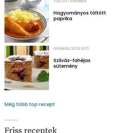
TÖLTÖTT PAPRIKA
Hagyományos töltött
paprika
GYÜMÖLCSÖS SÜTI
Szilvás-fahéjas
sütemény
Még több top recept
Friss receptek