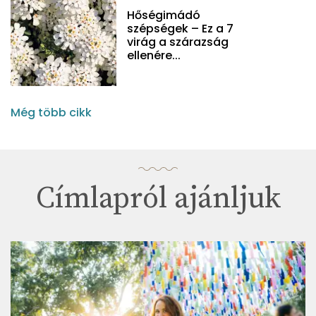
Hőségimádó
szépségek – Ez a 7
virág a szárazság
ellenére...
Még több cikk
Címlapról ajánljuk