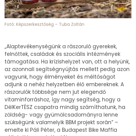
Fotó: Képszerkesztőség – Tuba Zoltán
„Alaptevékenységünk a rászoruló gyerekek,
felnőttek, családok és szociális intézmények
támogatása. Ha krízishelyzet van, ott a helyünk,
az azonnali segítségnyújtás mellett pedig azon
vagyunk, hogy élményeket és méltóságot
adjunk a nehéz helyzetben élő embereknek. A
rászorulók többsége nem jut elegendő
vitaminforráshoz, így nagy segítség, hogy a
DélKerTÉSZ csapatra mindig számíthatunk, ha
zöldség- vagy gyümölcsadományra lenne
szükségünk valamelyik BBM projekt során” –
emelte ki Páli Péter, a Budapest Bike Maffia