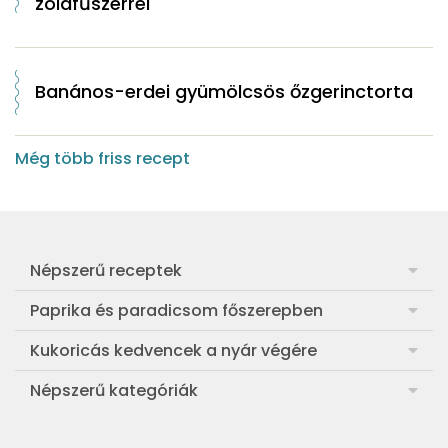
zöldfűszerrel
Banános-erdei gyümölcsös őzgerinctorta
Még több friss recept
Népszerű receptek
Frankfurti leves
Paprika és paradicsom főszerepben
Egyszerű muffin
Pan con Tomate
Kukoricás kedvencek a nyár végére
Aranygaluska
Paradicsom és paprika eltevése télre
Legfinomabb főtt kukorica
Népszerű kategóriák
Egyszerű paradicsomleves
Mézes-mascarponés sült paradicsom
Ropogós kukoricás fritters
Ebéd receptek