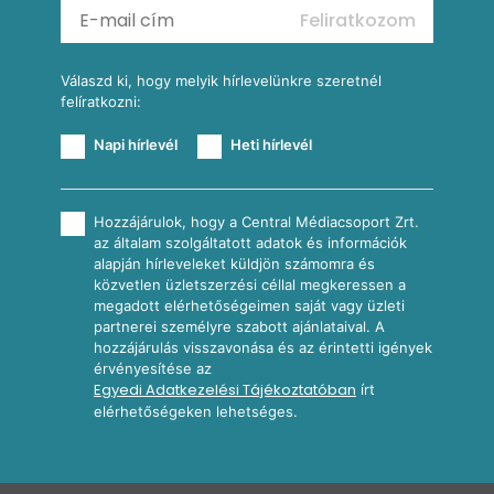
Feliratkozom
További receptkategóriák
Válaszd ki, hogy melyik hírlevelünkre szeretnél
felíratkozni:
Napi hírlevél
Heti hírlevél
Hozzájárulok, hogy a Central Médiacsoport Zrt.
az általam szolgáltatott adatok és információk
alapján hírleveleket küldjön számomra és
közvetlen üzletszerzési céllal megkeressen a
megadott elérhetőségeimen saját vagy üzleti
partnerei személyre szabott ajánlataival. A
hozzájárulás visszavonása és az érintetti igények
érvényesítése az
Egyedi Adatkezelési Tájékoztatóban
írt
elérhetőségeken lehetséges.