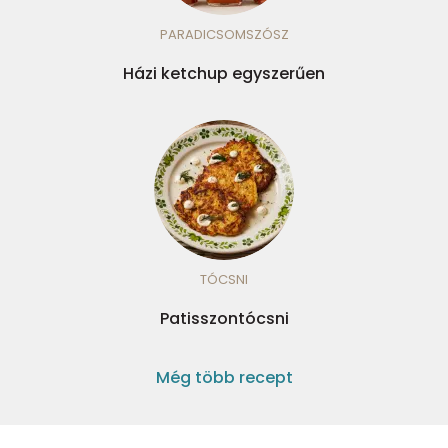
PARADICSOMSZÓSZ
Házi ketchup egyszerűen
TÓCSNI
Patisszontócsni
Még több recept