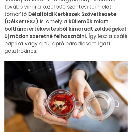
tovább vinni a közel 500 szentesi termelőt
tömörítő
Délalföldi Kertészek Szövetkezete
(DélKerTÉSZ)
is, amely a
küllemük miatt
boltlánci értékesítésből kimaradt zöldségeket
új módon szeretné felhasználni.
Így lesz a csálé
paprika vagy a túl apró paradicsom igazi
gasztrokincs.