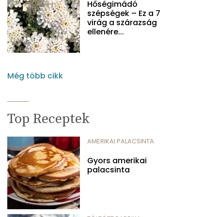
Hőségimádó
szépségek – Ez a 7
virág a szárazság
ellenére...
Még több cikk
Top Receptek
AMERIKAI PALACSINTA
Gyors amerikai
palacsinta