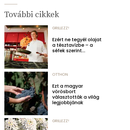
További cikkek
GRILLEZZ!
Ezért ne tegyél olajat
a tésztavízbe – a
séfek szerint...
OTTHON
Ezt a magyar
vörösbort
választották a világ
legjobbjának
GRILLEZZ!