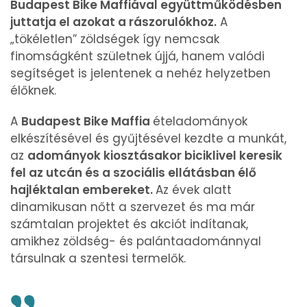
Budapest Bike Maffiával együttműködésben
juttatja el azokat a rászorulókhoz.
A
„tökéletlen” zöldségek így nemcsak
finomságként születnek újjá, hanem valódi
segítséget is jelentenek a nehéz helyzetben
élőknek.
A
Budapest Bike Maffia
ételadományok
elkészítésével és gyűjtésével kezdte a munkát,
az
adományok kiosztásakor biciklivel keresik
fel az utcán és a szociális ellátásban élő
hajléktalan embereket.
Az évek alatt
dinamikusan nőtt a szervezet és ma már
számtalan projektet és akciót indítanak,
amikhez zöldség- és palántaadománnyal
társulnak a szentesi termelők.