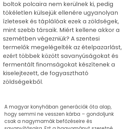
boltok polcaira nem kerülnek ki, pedig
tökéletlen külsejük ellenére ugyanolyan
ízletesek és táplálóak ezek a zöldségek,
mint szebb társaik. Miért kellene akkor a
szemétben végezniük? A szentesi
termelők megelégelték az ételpazarlást,
ezért többek között savanyúságokat és
fermentált finomságokat készítenek a
kiselejtezett, de fogyasztható
zöldségekből.
A magyar konyhában generációk óta alap,
hogy semmi ne vesszen kárba – gondoljunk
csak a nagymamák befőzéseire és
savanyításaira. Ezt a hagyományt szeretné