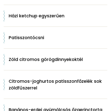
Házi ketchup egyszerűen
Patisszontócsni
Zöld citromos görögdinnyekoktél
Citromos-joghurtos patisszonfőzelék sok
zöldfűszerrel
Banános-erdei gyümölcsös őzgerinctorta