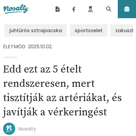
Nosalty
juhtúrós sztrapacska
sportszelet
zakuszk
ÉLETMÓD
2025.10.02.
Edd ezt az 5 ételt
rendszeresen, mert
tisztítják az artériákat, és
javítják a vérkeringést
Nosalty