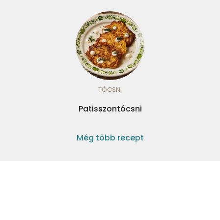
TÓCSNI
Patisszontócsni
Még több recept