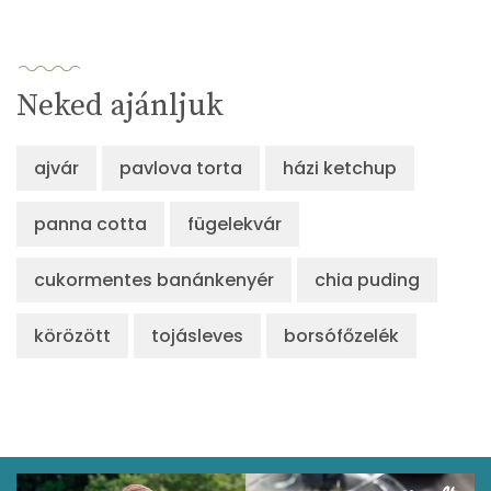
Neked ajánljuk
ajvár
pavlova torta
házi ketchup
panna cotta
fügelekvár
cukormentes banánkenyér
chia puding
körözött
tojásleves
borsófőzelék