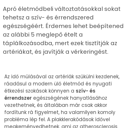
Apró életmódbeli változtatásokkal sokat
tehetsz a szív- és érrendszered
egészségéért. Érdemes lehet beépítened
az alábbi 5 meglepő ételt a
táplálkozásodba, mert ezek tisztítják az
artériákat, és javítják a vérkeringést.
Az idő múlásával az artériák szűkülni kezdenek,
ráadásul a modern ülő életmód és nyugati
étkezési szokások könnyen a
szív- és
érrendszer
egészségének hanyatlásához
vezethetnek, és általában már csak akkor
fordítunk rá figyelmet, ha valamilyen komoly
probléma lép fel. A plakklerakódások idővel
megkeményedhetnek, ami az atherosclerosis