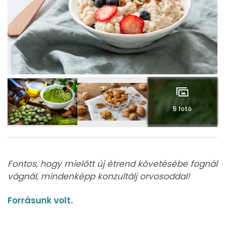
5 fotó
Fontos, hogy mielőtt új étrend követésébe fognál
vágnál, mindenképp konzultálj orvosoddal!
Forrásunk volt.