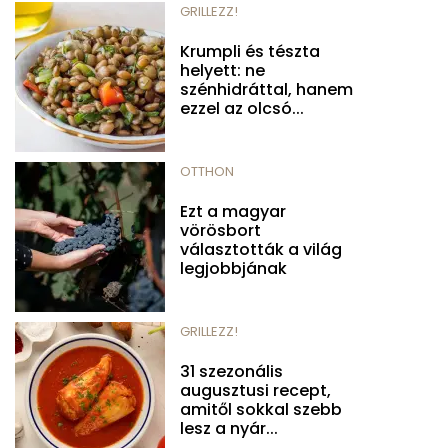
GRILLEZZ!
Krumpli és tészta
helyett: ne
szénhidráttal, hanem
ezzel az olcsó...
OTTHON
Ezt a magyar
vörösbort
választották a világ
legjobbjának
GRILLEZZ!
31 szezonális
augusztusi recept,
amitől sokkal szebb
lesz a nyár...