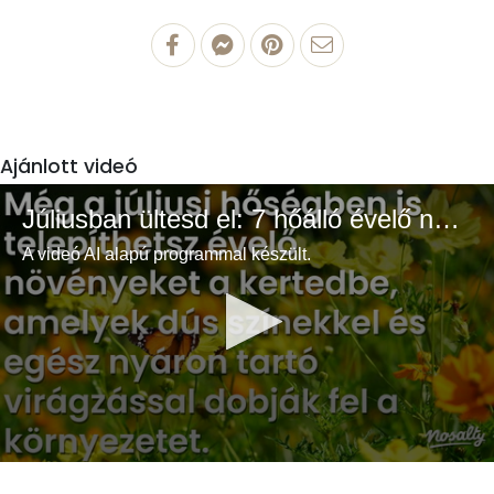
Ajánlott videó
Júliusban ültesd el: 7 hőálló évelő növény a színes és buja kertért
A videó AI alapú programmal készült.
0
seconds