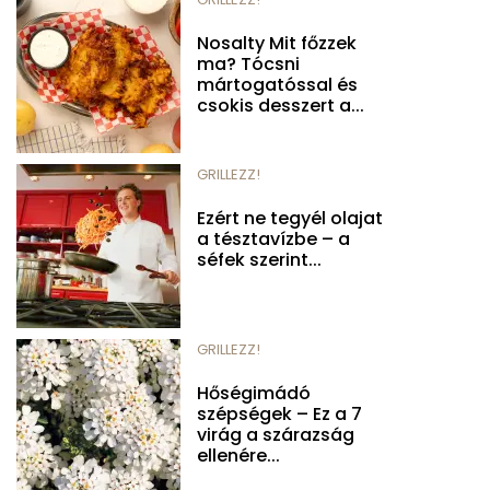
Nosalty Mit főzzek
ma? Tócsni
mártogatóssal és
csokis desszert a...
GRILLEZZ!
Ezért ne tegyél olajat
a tésztavízbe – a
séfek szerint...
GRILLEZZ!
Hőségimádó
szépségek – Ez a 7
virág a szárazság
ellenére...