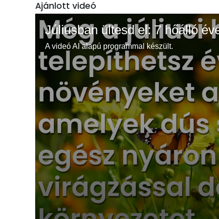
Ajánlott videó
Júliusban ültesd el: 7 hőálló év
A videó AI alapú programmal készült.