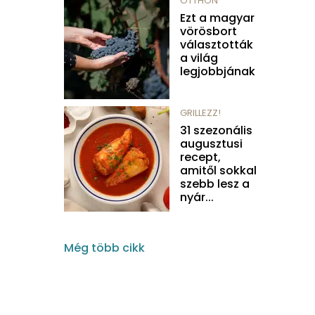
OTTHON
Ezt a magyar
vörösbort
választották
a világ
legjobbjának
GRILLEZZ!
31 szezonális
augusztusi
recept,
amitől sokkal
szebb lesz a
nyár...
Még több cikk