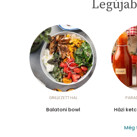
Legújab
GRILLEZETT HAL
PARA
Balatoni bowl
Házi ket
Még 