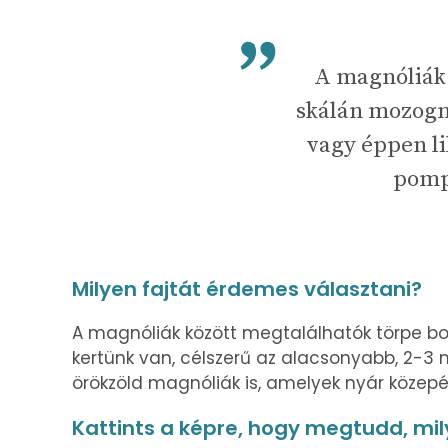
A magnóliák 
skálán mozogna
vagy éppen li
pomp
Milyen fajtát érdemes választani?
A magnóliák között megtalálhatók törpe bok
kertünk van, célszerű az alacsonyabb, 2-3 m
örökzöld magnóliák is, amelyek nyár közepé
Kattints a képre, hogy megtudd, mil