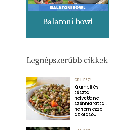
Balatoni bowl
Legnépszerűbb cikkek
GRILLEZZ!
Krumpli és
tészta
helyett: ne
szénhidráttal,
hanem ezzel
az olcsó...