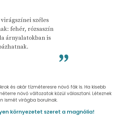
virágszínei széles
k: fehér, rózsaszín
la árnyalatokban is
ázhatnak.
rok és akár tízméteresre növő fák is. Ha kisebb
éterre növő változatok közül választani. Léteznek
n ismét virágba borulnak.
yen környezetet szeret a magnólia!