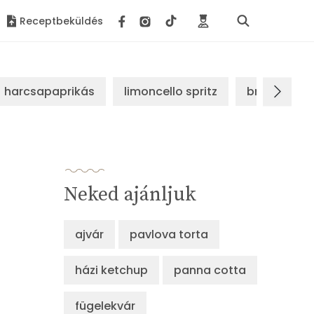
Receptbeküldés
harcsapaprikás
limoncello spritz
brassói sz
Neked ajánljuk
ajvár
pavlova torta
házi ketchup
panna cotta
fügelekvár