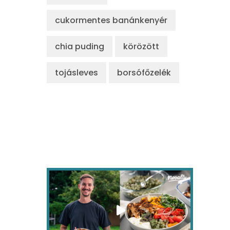
cukormentes banánkenyér
chia puding
körözött
tojásleves
borsófőzelék