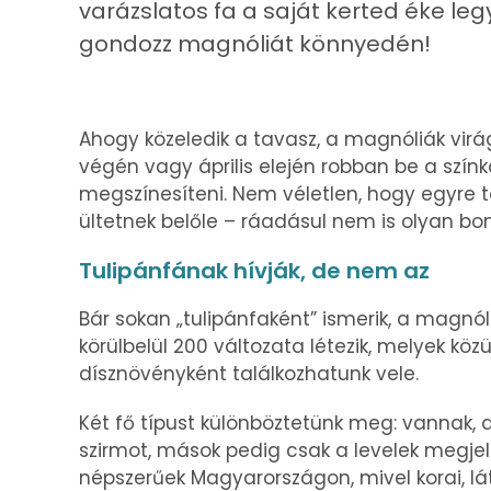
varázslatos fa a saját kerted éke leg
gondozz magnóliát könnyedén!
Ahogy közeledik a tavasz, a magnóliák virág
végén vagy április elején robban be a szí
megszínesíteni. Nem véletlen, hogy egyre t
ültetnek belőle – ráadásul nem is olyan bony
Tulipánfának hívják, de nem az
Bár sokan „tulipánfaként” ismerik, a magnóli
körülbelül 200 változata létezik, melyek kö
dísznövényként találkozhatunk vele.
Két fő típust különböztetünk meg: vannak
szirmot, mások pedig csak a levelek megjel
népszerűek Magyarországon, mivel korai, lát