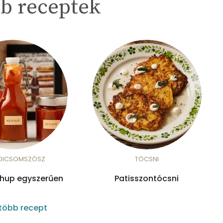
b receptek
DICSOMSZÓSZ
TÓCSNI
chup egyszerűen
Patisszontócsni
több recept