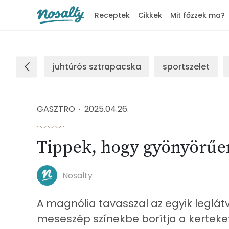
Receptek
Cikkek
Mit főzzek ma?
Nosalty
juhtúrós sztrapacska
sportszelet
GASZTRO
2025.04.26.
Tippek, hogy gyönyörűe
Nosalty
A magnólia tavasszal az egyik leglá
meseszép színekbe borítja a kerteket 