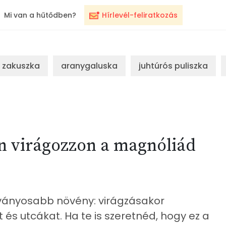
Mi van a hűtődben?
Hírlevél-feliratkozás
zakuszka
aranygaluska
juhtúrós puliszka
n virágozzon a magnóliád
tványosabb növény: virágzásakor
és utcákat. Ha te is szeretnéd, hogy ez a