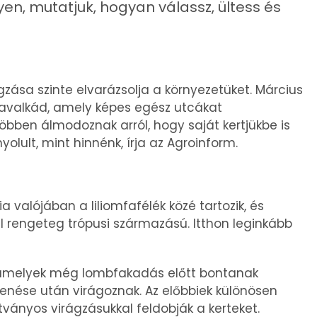
yen, mutatjuk, hogyan válassz, ültess és
zása szinte elvarázsolja a környezetüket. Március
nkavalkád, amely képes egész utcákat
öbben álmodoznak arról, hogy saját kertjükbe is
olult, mint hinnénk, írja az Agroinform.
a valójában a liliomfafélék közé tartozik, és
zül rengeteg trópusi származású. Itthon leginkább
, amelyek még lombfakadás előtt bontanak
enése után virágoznak. Az előbbiek különösen
ványos virágzásukkal feldobják a kerteket.