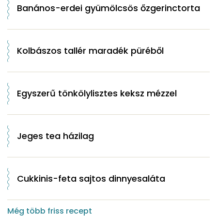
Banános-erdei gyümölcsös őzgerinctorta
Kolbászos tallér maradék püréből
Egyszerű tönkölylisztes keksz mézzel
Jeges tea házilag
Cukkinis-feta sajtos dinnyesaláta
Még több friss recept