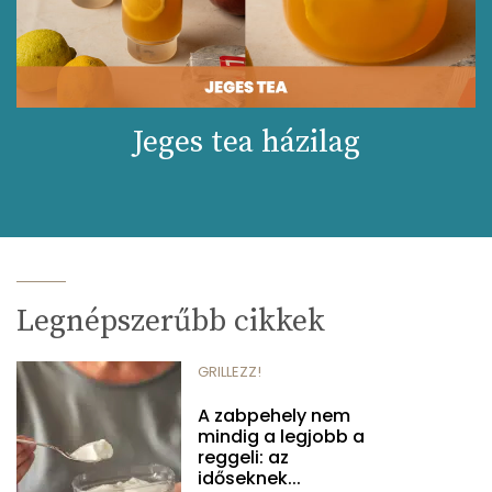
Jeges tea házilag
Legnépszerűbb cikkek
GRILLEZZ!
A zabpehely nem
mindig a legjobb a
reggeli: az
időseknek...