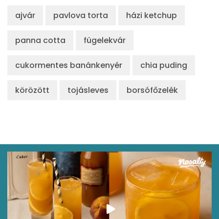
ajvár
pavlova torta
házi ketchup
panna cotta
fügelekvár
cukormentes banánkenyér
chia puding
körözött
tojásleves
borsófőzelék