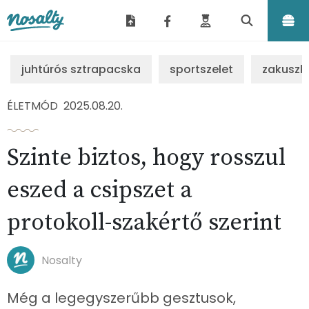
Nosalty
juhtúrós sztrapacska
sportszelet
zakuszk
ÉLETMÓD
2025.08.20.
Szinte biztos, hogy rosszul
eszed a csipszet a
protokoll-szakértő szerint
Nosalty
Még a legegyszerűbb gesztusok,