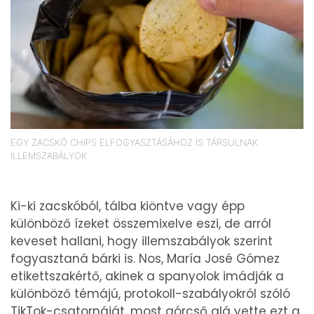
EGY ZACSKÓ CHIPS ELFOGYASZTÁSÁHOZ IS TÁRSULNAK
ILLEMSZABÁLYOK
Ki-ki zacskóból, tálba kiöntve vagy épp
különböző ízeket összemixelve eszi, de arról
keveset hallani, hogy illemszabályok szerint
fogyasztaná bárki is. Nos, María José Gómez
etikettszakértő, akinek a spanyolok imádják a
különböző témájú, protokoll-szabályokról szóló
TikTok-csatornáját, most górcső alá vette ezt a