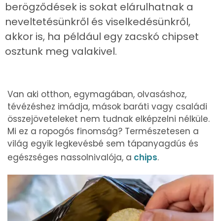
berögződések is sokat elárulhatnak a
neveltetésünkről és viselkedésünkről,
akkor is, ha például egy zacskó chipset
osztunk meg valakivel.
Van aki otthon, egymagában, olvasáshoz,
tévézéshez imádja, mások baráti vagy családi
összejöveteleket nem tudnak elképzelni nélküle.
Mi ez a ropogós finomság? Természetesen a
világ egyik legkevésbé sem tápanyagdús és
egészséges nassolnivalója, a
chips
.