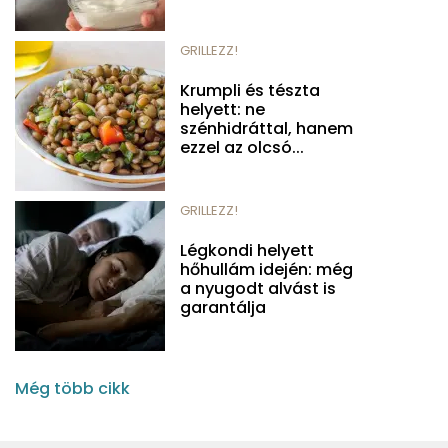
GRILLEZZ!
Krumpli és tészta
helyett: ne
szénhidráttal, hanem
ezzel az olcsó...
GRILLEZZ!
Légkondi helyett
hőhullám idején: még
a nyugodt alvást is
garantálja
Még több cikk