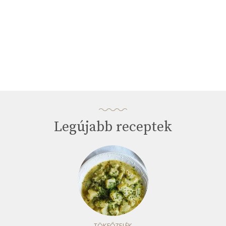
Legújabb receptek
TÖKFŐZELÉK