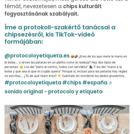
témát, nevezetesen a
chips kulturált
fogyasztásának szabályait.
Íme a protokoll-szakértő tanácsai a
chipsezésről, kis TikTok-videó
formájában:
@protocoloyetiqueta.es
📦🥔 ¿Eres de los que mete la mano en
la bolsa... o sirves las patatas en un platito como la realeza? Hay dos tipos de
personas: 👑 Los del "plato al centro, todos con servilleta" 🦍 Y los del "mano a la
bolsa y que sea lo que el crujido quiera" Porque sí, incluso para las patatas hay reglas
no escritas... ¿Tú de qué team eres? 👇 Cuéntalo sin morderte los dedos grasientos.
#protocoloyetiqueta
#chips
#españa
♬
sonido original - protocolo y etiqueta