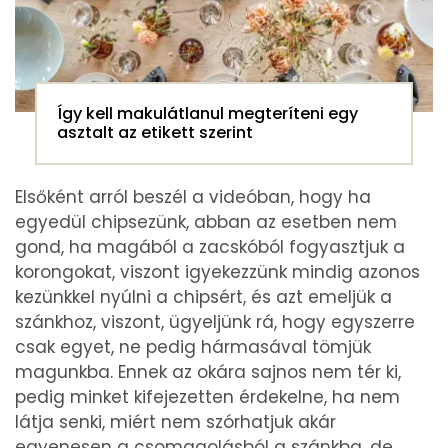
Így kell makulátlanul megteríteni egy
asztalt az etikett szerint
Elsőként arról beszél a videóban, hogy ha
egyedül chipsezünk, abban az esetben nem
gond, ha magából a zacskóból fogyasztjuk a
korongokat, viszont igyekezzünk mindig azonos
kezünkkel nyúlni a chipsért, és azt emeljük a
szánkhoz, viszont, ügyeljünk rá, hogy egyszerre
csak egyet, ne pedig hármasával tömjük
magunkba. Ennek az okára sajnos nem tér ki,
pedig minket kifejezetten érdekelne, ha nem
látja senki, miért nem szórhatjuk akár
egyenesen a csomagolásból a szánkba, de