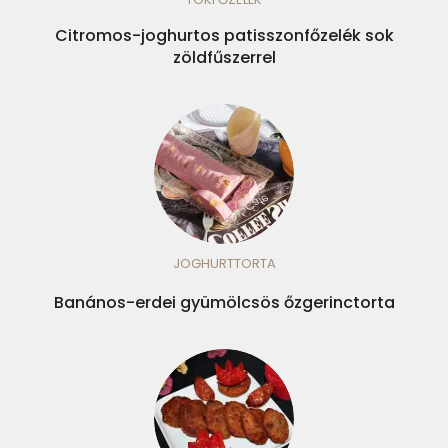
Citromos-joghurtos patisszonfőzelék sok
zöldfűszerrel
JOGHURTTORTA
Banános-erdei gyümölcsös őzgerinctorta