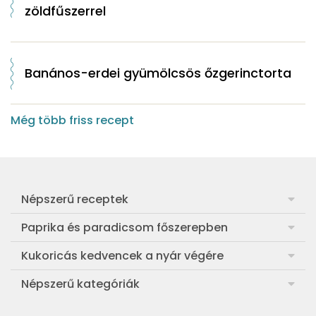
zöldfűszerrel
Banános-erdei gyümölcsös őzgerinctorta
Még több friss recept
Népszerű receptek
Frankfurti leves
Paprika és paradicsom főszerepben
Egyszerű muffin
Pan con Tomate
Kukoricás kedvencek a nyár végére
Aranygaluska
Paradicsom és paprika eltevése télre
Legfinomabb főtt kukorica
Népszerű kategóriák
Egyszerű paradicsomleves
Mézes-mascarponés sült paradicsom
Ropogós kukoricás fritters
Ebéd receptek