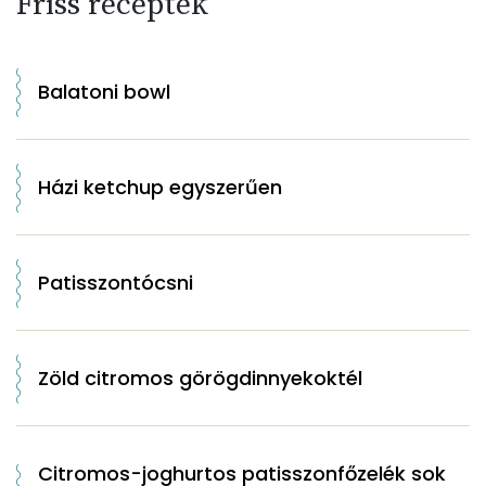
Friss receptek
Balatoni bowl
Házi ketchup egyszerűen
Patisszontócsni
Zöld citromos görögdinnyekoktél
Citromos-joghurtos patisszonfőzelék sok