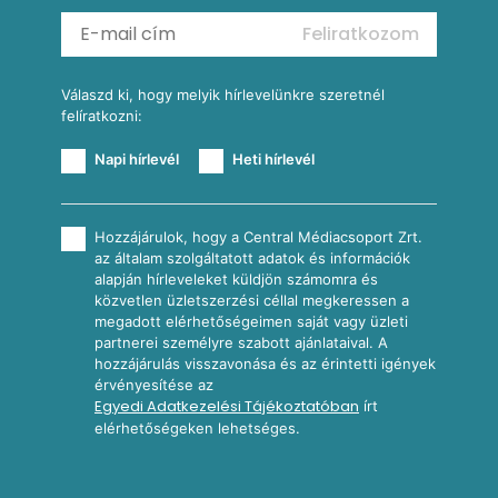
Mexikói kukoricasaláta
Reggeli receptek
Feliratkozom
További receptkategóriák
Válaszd ki, hogy melyik hírlevelünkre szeretnél
felíratkozni:
Napi hírlevél
Heti hírlevél
Hozzájárulok, hogy a Central Médiacsoport Zrt.
az általam szolgáltatott adatok és információk
alapján hírleveleket küldjön számomra és
közvetlen üzletszerzési céllal megkeressen a
megadott elérhetőségeimen saját vagy üzleti
partnerei személyre szabott ajánlataival. A
hozzájárulás visszavonása és az érintetti igények
érvényesítése az
Egyedi Adatkezelési Tájékoztatóban
írt
elérhetőségeken lehetséges.