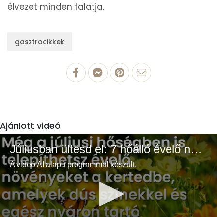
élvezet minden falatja.
gasztrocikkek
Ajánlott videó
Júliusban ültesd el: 7 hőálló évelő növény a színes és buja kertért
A videó AI alapú programmal készült.