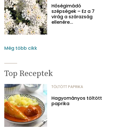
Hőségimádó
szépségek – Ez a 7
virág a szárazság
ellenére...
Még több cikk
Top Receptek
TÖLTÖTT PAPRIKA
Hagyományos töltött
paprika