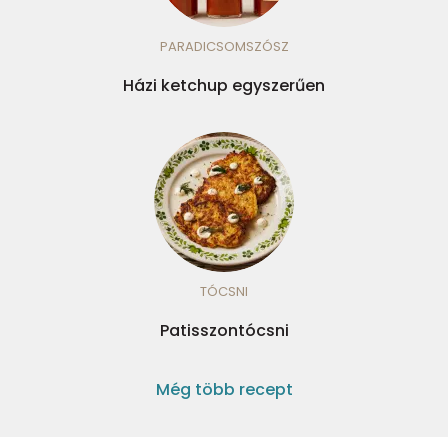
PARADICSOMSZÓSZ
Házi ketchup egyszerűen
TÓCSNI
Patisszontócsni
Még több recept