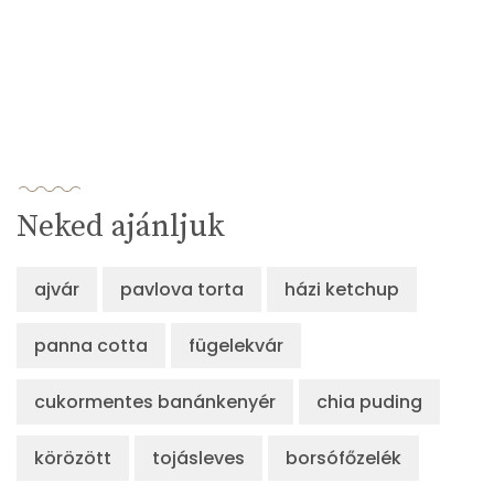
Neked ajánljuk
ajvár
pavlova torta
házi ketchup
panna cotta
fügelekvár
cukormentes banánkenyér
chia puding
körözött
tojásleves
borsófőzelék