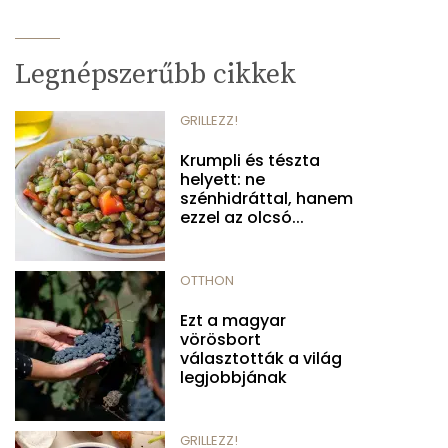
Legnépszerűbb cikkek
GRILLEZZ!
Krumpli és tészta
helyett: ne
szénhidráttal, hanem
ezzel az olcsó...
OTTHON
Ezt a magyar
vörösbort
választották a világ
legjobbjának
GRILLEZZ!