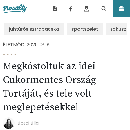
Nosalty
juhtúrós sztrapacska
sportszelet
zakuszk
ÉLETMÓD
2025.08.18.
Megkóstoltuk az idei
Cukormentes Ország
Tortáját, és tele volt
meglepetésekkel
Liptai Lilla