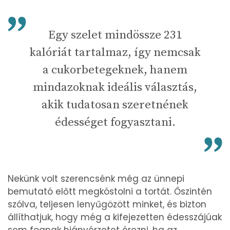
Egy szelet mindössze 231
kalóriát tartalmaz, így nemcsak
a cukorbetegeknek, hanem
mindazoknak ideális választás,
akik tudatosan szeretnének
édességet fogyasztani.
Nekünk volt szerencsénk még az ünnepi
bemutató előtt megkóstolni a tortát. Őszintén
szólva, teljesen lenyűgözött minket, és bizton
állíthatjuk, hogy még a kifejezetten édesszájúak
sem fognak hiányérzetet érezni, ha az