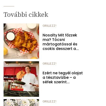
További cikkek
GRILLEZZ!
Nosalty Mit főzzek
ma? Tócsni
mártogatóssal és
csokis desszert a...
GRILLEZZ!
Ezért ne tegyél olajat
a tésztavízbe – a
séfek szerint...
GRILLEZZ!