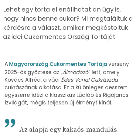
Lehet egy torta ellenállhatatlan úgy is,
hogy nincs benne cukor? Mi megtaláltuk a
kérdésre a választ, amikor megkóstoltuk
az idei Cukormentes Ország Tortáját.
A
Magyarország Cukormentes Tortája
verseny
2025-ös győztese az „
Álmodozó
” lett, amely
Kovács Alfréd, a váci
Édes Vonal Cukrászda
cukrászának alkotása. Ez a különleges desszert
egyszerre idézi a klasszikus Lúdláb és Rigójancsi
ízvilágát, mégis teljesen új élményt kínál.
Az alapja egy kakaós-mandulás