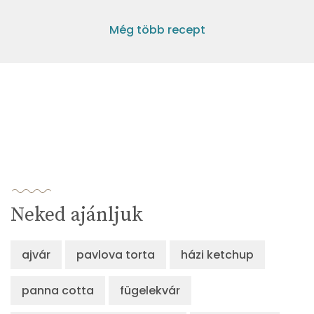
Még több recept
Neked ajánljuk
ajvár
pavlova torta
házi ketchup
panna cotta
fügelekvár