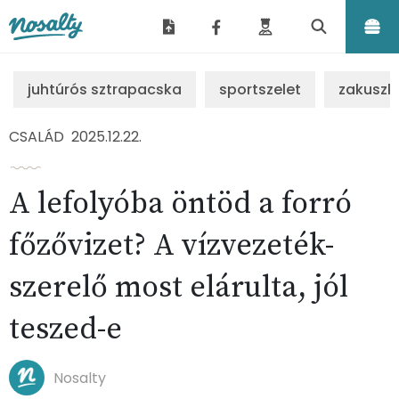
Nosalty
juhtúrós sztrapacska
sportszelet
zakuszk
CSALÁD
2025.12.22.
A lefolyóba öntöd a forró
főzővizet? A vízvezeték-
szerelő most elárulta, jól
teszed-e
Nosalty