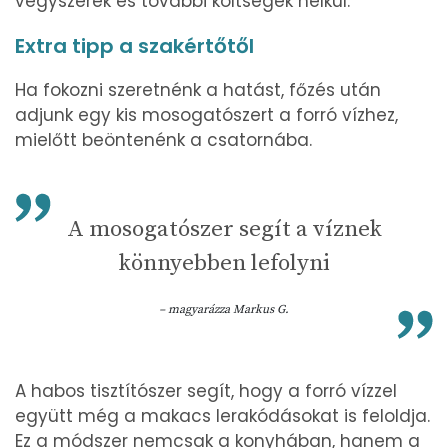
vegyszerek és további költségek nélkül.
Extra tipp a szakértőtől
Ha fokozni szeretnénk a hatást, főzés után
adjunk egy kis mosogatószert a forró vízhez,
mielőtt beöntenénk a csatornába.
A mosogatószer segít a víznek
könnyebben lefolyni
– magyarázza Markus G.
A habos tisztítószer segít, hogy a forró vízzel
együtt még a makacs lerakódásokat is feloldja.
Ez a módszer nemcsak a konyhában, hanem a