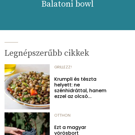
Balatoni bowl
Legnépszerűbb cikkek
GRILLEZZ!
Krumpli és tészta
helyett: ne
szénhidráttal, hanem
ezzel az olcsó...
OTTHON
Ezt a magyar
vörösbort