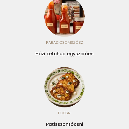
PARADICSOMSZÓSZ
Házi ketchup egyszerűen
TÓCSNI
Patisszontócsni