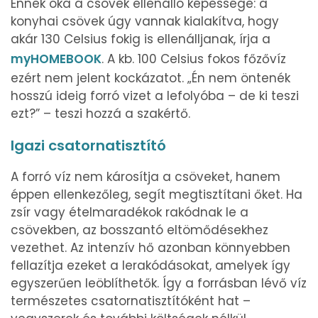
Ennek oka a csövek ellenálló képessége: a
konyhai csövek úgy vannak kialakítva, hogy
akár 130 Celsius fokig is ellenálljanak, írja a
myHOMEBOOK
. A kb. 100 Celsius fokos főzővíz
ezért nem jelent kockázatot. „Én nem öntenék
hosszú ideig forró vizet a lefolyóba – de ki teszi
ezt?” – teszi hozzá a szakértő.
Igazi csatornatisztító
A forró víz nem károsítja a csöveket, hanem
éppen ellenkezőleg, segít megtisztítani őket. Ha
zsír vagy ételmaradékok rakódnak le a
csövekben, az bosszantó eltömődésekhez
vezethet. Az intenzív hő azonban könnyebben
fellazítja ezeket a lerakódásokat, amelyek így
egyszerűen leöblíthetők. Így a forrásban lévő víz
természetes csatornatisztítóként hat –