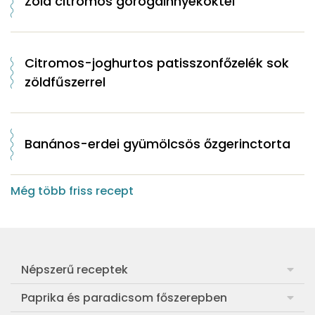
Zöld citromos görögdinnyekoktél
Citromos-joghurtos patisszonfőzelék sok
zöldfűszerrel
Banános-erdei gyümölcsös őzgerinctorta
Még több friss recept
Népszerű receptek
Frankfurti leves
Paprika és paradicsom főszerepben