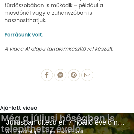
fürdőszobában is működik – például a
mosdónál vagy a zuhanyzóban is
hasznosíthatjuk.
Forrásunk volt.
A videó AI alapú tartalomkészítővel készült.
Ajánlott videó
Júliusban ültesd el: 7 hőálló évelő növény a színes és buja kertért
A videó AI alapú programmal készült.