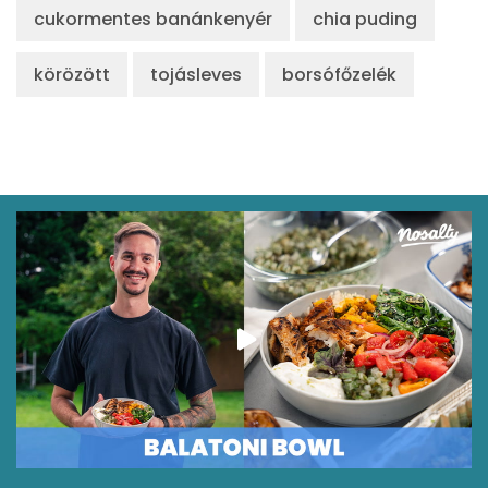
cukormentes banánkenyér
chia puding
körözött
tojásleves
borsófőzelék