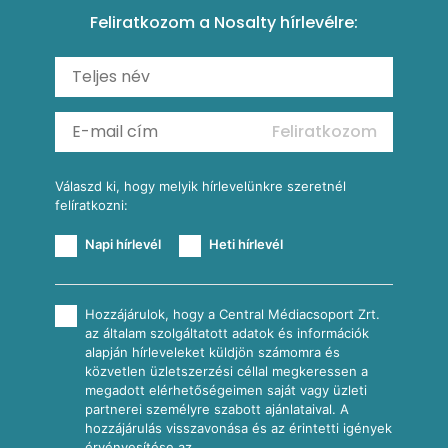
Tésztareceptek
Feliratkozom a Nosalty hírlevélre:
Carbonara
Shakshuka
Mexikói húsleves kukorica salsával
Saláták
Ratatouille
Almás-kéksajtos kukoricasaláta
Köretek
Mexikói kukoricasaláta
Reggeli receptek
Feliratkozom
További receptkategóriák
Válaszd ki, hogy melyik hírlevelünkre szeretnél
felíratkozni:
Napi hírlevél
Heti hírlevél
Hozzájárulok, hogy a Central Médiacsoport Zrt.
az általam szolgáltatott adatok és információk
alapján hírleveleket küldjön számomra és
közvetlen üzletszerzési céllal megkeressen a
megadott elérhetőségeimen saját vagy üzleti
partnerei személyre szabott ajánlataival. A
hozzájárulás visszavonása és az érintetti igények
érvényesítése az