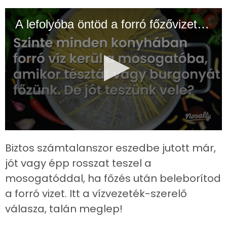
A lefolyóba öntöd a forró főzővizet? A vízvezeték-szerelő most elárulta, jól teszed-e?
0
seconds
Biztos számtalanszor eszedbe jutott már,
of
1
jót vagy épp rosszat teszel a
minute,
20
mosogatóddal, ha főzés után beleborítod
seconds
a forró vizet. Itt a vízvezeték-szerelő
válasza, talán meglep!