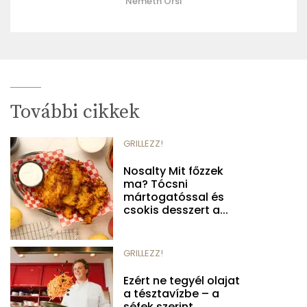
Németh Orsi
További cikkek
GRILLEZZ!
Nosalty Mit főzzek
ma? Tócsni
mártogatóssal és
csokis desszert a...
GRILLEZZ!
Ezért ne tegyél olajat
a tésztavízbe – a
séfek szerint...