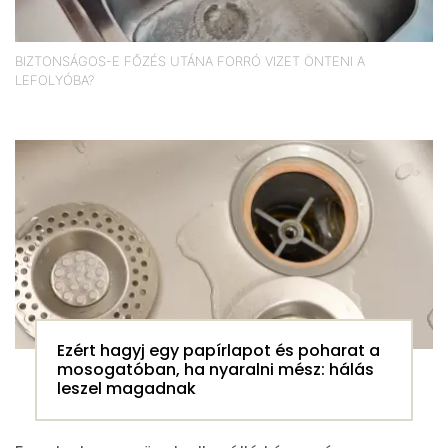
BIZTONSÁGOS-E FŐZÉS UTÁNA FORRÓ VIZET ÖNTENI A
LEFOLYÓBA?
Ezért hagyj egy papírlapot és poharat a
mosogatóban, ha nyaralni mész: hálás
leszel magadnak