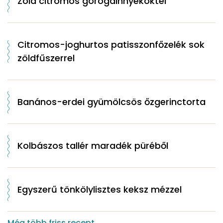
Zöld citromos görögdinnyekoktél
Citromos-joghurtos patisszonfőzelék sok
zöldfűszerrel
Banános-erdei gyümölcsös őzgerinctorta
Kolbászos tallér maradék püréből
Egyszerű tönkölylisztes keksz mézzel
Még több friss recept