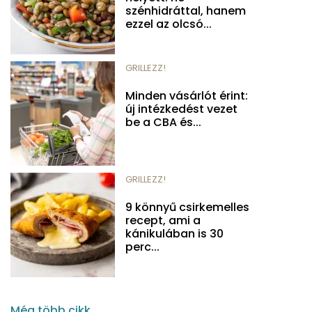
szénhidráttal, hanem
ezzel az olcsó...
GRILLEZZ!
Minden vásárlót érint:
új intézkedést vezet
be a CBA és...
GRILLEZZ!
9 könnyű csirkemelles
recept, ami a
kánikulában is 30
perc...
Még több cikk