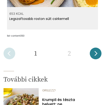
653 KCAL
Legszaftosabb roston sült csirkemell
list-content050
1
2
További cikkek
GRILLEZZ!
Krumpli és tészta
helyett: ne