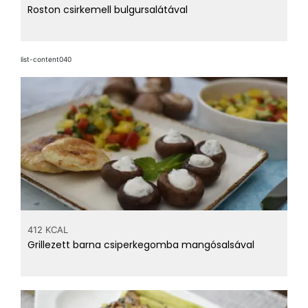
Roston csirkemell bulgursalátával
list-content040
412 KCAL
Grillezett barna csiperkegomba mangósalsával