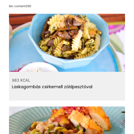
list-content030
983 KCAL
Laskagombás csirkemell zöldpesztóval