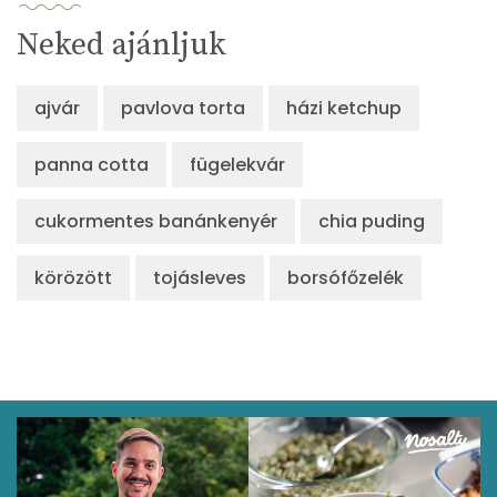
Neked ajánljuk
ajvár
pavlova torta
házi ketchup
panna cotta
fügelekvár
cukormentes banánkenyér
chia puding
körözött
tojásleves
borsófőzelék