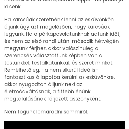
ki senki.
Ha karcsúak szeretnénk lenni az esküvőnkön,
éljünk úgy azt megelőzően, hogy karcsúak
legyünk. Ha a párkapcsolatunknak adtunk időt,
és nem az első randi utáni második hétvégén
megyünk férjhez, akkor valószínűleg a
szerencsés választottunk képben van a
testünkkel, testalkatunkkal, és szeret minket.
Remélhetőleg. Ha nem sikerül ideális-
fantasztikus állapotba kerülni az esküvőnkre,
akkor nyugodtan álljunk neki az
életmódváltásnak, a fittebb énünk
megtalálásának férjezett asszonyként.
Nem fogunk lemaradni semmiről.