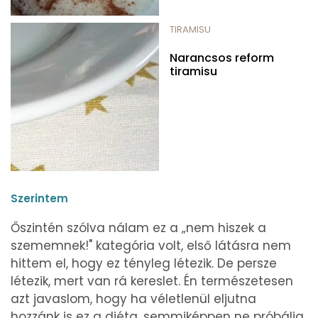
TIRAMISU
Narancsos reform
tiramisu
Szerintem
Őszintén szólva nálam ez a „nem hiszek a
szememnek!" kategória volt, első látásra nem
hittem el, hogy ez tényleg létezik. De persze
létezik, mert van rá kereslet. Én természetesen
azt javaslom, hogy ha véletlenül eljutna
hozzánk is ez a diéta, semmiképpen ne próbálja