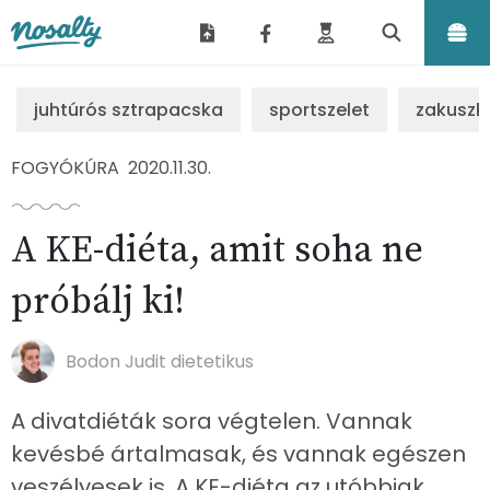
Nosalty
juhtúrós sztrapacska
sportszelet
zakuszk
FOGYÓKÚRA
2020.11.30.
A KE-diéta, amit soha ne
próbálj ki!
Bodon Judit dietetikus
A divatdiéták sora végtelen. Vannak
kevésbé ártalmasak, és vannak egészen
veszélyesek is. A KE-diéta az utóbbiak