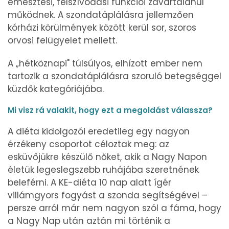
emésztési, felszívódási funkciói zavartalanul
működnek. A szondatáplálásra jellemzően
kórházi körülmények között kerül sor, szoros
orvosi felügyelet mellett.
A „hétköznapi" túlsúlyos, elhízott ember nem
tartozik a szondatáplálásra szoruló betegséggel
küzdők kategóriájába.
Mi visz rá valakit, hogy ezt a megoldást válassza?
A diéta kidolgozói eredetileg egy nagyon
érzékeny csoportot céloztak meg: az
esküvőjükre készülő nőket, akik a Nagy Napon
életük legeslegszebb ruhájába szeretnének
beleférni. A KE-diéta 10 nap alatt ígér
villámgyors fogyást a szonda segítségével –
persze arról már nem nagyon szól a fáma, hogy
a Nagy Nap után aztán mi történik a