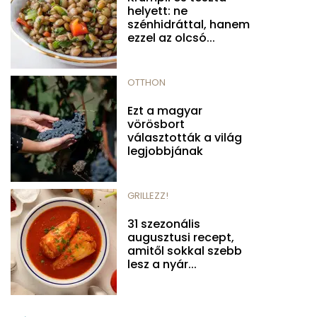
helyett: ne
szénhidráttal, hanem
ezzel az olcsó...
OTTHON
Ezt a magyar
vörösbort
választották a világ
legjobbjának
GRILLEZZ!
31 szezonális
augusztusi recept,
amitől sokkal szebb
lesz a nyár...