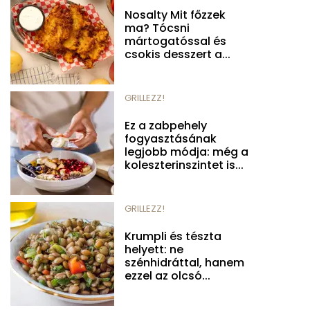
Nosalty Mit főzzek
ma? Tócsni
mártogatóssal és
csokis desszert a...
GRILLEZZ!
Ez a zabpehely
fogyasztásának
legjobb módja: még a
koleszterinszintet is...
GRILLEZZ!
Krumpli és tészta
helyett: ne
szénhidráttal, hanem
ezzel az olcsó...