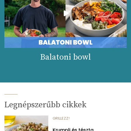
Balatoni bowl
Legnépszerűbb cikkek
GRILLEZZ!
Krumpli és tészta