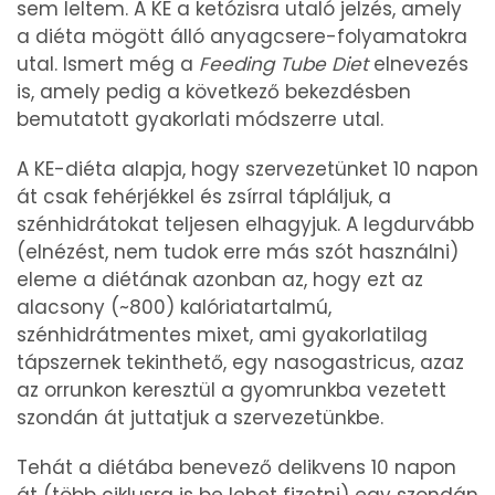
sem leltem. A KE a ketózisra utaló jelzés, amely
a diéta mögött álló anyagcsere-folyamatokra
utal. Ismert még a
Feeding Tube Diet
elnevezés
is, amely pedig a következő bekezdésben
bemutatott gyakorlati módszerre utal.
A KE-diéta alapja, hogy szervezetünket 10 napon
át csak fehérjékkel és zsírral tápláljuk, a
szénhidrátokat teljesen elhagyjuk. A legdurvább
(elnézést, nem tudok erre más szót használni)
eleme a diétának azonban az, hogy ezt az
alacsony (~800) kalóriatartalmú,
szénhidrátmentes mixet, ami gyakorlatilag
tápszernek tekinthető, egy nasogastricus, azaz
az orrunkon keresztül a gyomrunkba vezetett
szondán át juttatjuk a szervezetünkbe.
Tehát a diétába benevező delikvens 10 napon