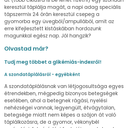
át (több ciklusra is be lehet fizetni) egy szondán
keresztül táplálja magát, a napi adag speciális
tápszermix 24 órán keresztül csepeg a
gyomorba egy üvegből/ampullából, amit az
erre kifejlesztett kistáskában hordozunk
magunkkal egész nap. Jól hangzik?
Olvastad már?
Tudj meg többet a glikémiás-indexről!
A szondatáplálásról - egyébként
A szondatáplálásnak van létjogosultsága egyes
étrendekben, mégpedig bizonyos betegségek
esetében, ahol a betegnek rágási, nyelési
nehézségei vannak, legyengült, étvágytalan,
betegsége miatt nem képes a szájon át való
táplálkozásra, de a gyomor, vékonybél