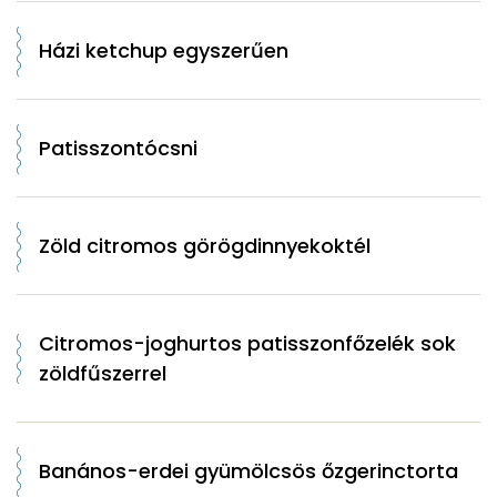
Házi ketchup egyszerűen
Patisszontócsni
Zöld citromos görögdinnyekoktél
Citromos-joghurtos patisszonfőzelék sok
zöldfűszerrel
Banános-erdei gyümölcsös őzgerinctorta