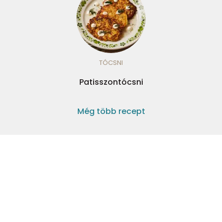
TÓCSNI
Patisszontócsni
Még több recept