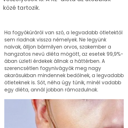
közé tartozik.
Ha fogyókúráról van szó, a legvadabb ötletektől
sem riadnak vissza némelyek. Ne legyünk
naivak, álljon bármilyen orvos, szakember a
hangzatos nevű diéta mögött, az esetek 99,9%-
ában üzleti érdekek állnak a háttérben. A
szerencsétlen fogynivágyók meg nagy
akarásukban mindennek bedőlnek, a legvadabb
ötleteknek is. Sőt, néha úgy tűnik, minél vadabb
egy diéta, annál jobban rámozdulnak.