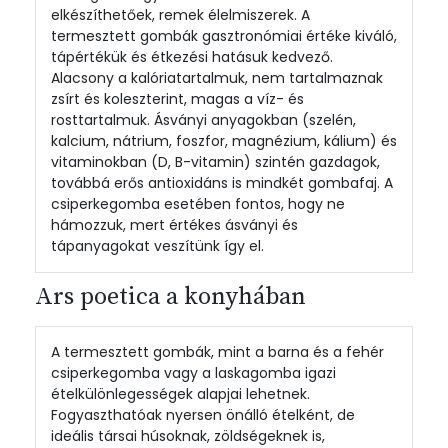
elkészíthetőek, remek élelmiszerek. A
termesztett gombák gasztronómiai értéke kiváló,
tápértékük és étkezési hatásuk kedvező.
Alacsony a kalóriatartalmuk, nem tartalmaznak
zsírt és koleszterint, magas a víz- és
rosttartalmuk. Ásványi anyagokban (szelén,
kalcium, nátrium, foszfor, magnézium, kálium) és
vitaminokban (D, B-vitamin) szintén gazdagok,
továbbá erős antioxidáns is mindkét gombafaj. A
csiperkegomba esetében fontos, hogy ne
hámozzuk, mert értékes ásványi és
tápanyagokat veszítünk így el.
Ars poetica a konyhában
A termesztett gombák, mint a barna és a fehér
csiperkegomba vagy a laskagomba igazi
ételkülönlegességek alapjai lehetnek.
Fogyaszthatóak nyersen önálló ételként, de
ideális társai húsoknak, zöldségeknek is,