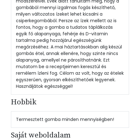
módszereivel. Évek alatt tanultam meg, hogy a
gombából mennyi izgalmas fogás készíthető,
milyen változatos ízeket lehet kicsalni a
csiperkegombából. Persze az ízek mellett az is
fontos, hogy a gomba a tudatos táplálkozás
egyik fő alapanyaga, fehérje és D-vitamin
tartalma pedig hozzájárul egészségünk
megőrzéséhez. A mai háztartásokban alig készül
gombás étel, annak ellenére, hogy szinte nincs
alapanyag, amellyel ne párosíthatnánk. Ezt
mutatom be a receptjeimen keresztül és
remélem ízleni fog. Célom az volt, hogy az ételek
egyszerűen, gyorsan elkészíthetőek legyenek.
Használjátok egészséggel!
Hobbik
Termesztett gomba minden mennyiségben!
Saját weboldalam