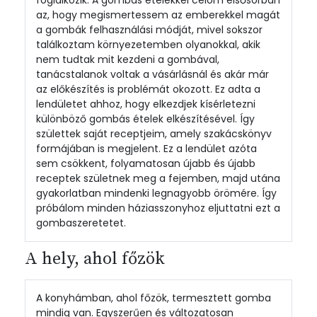
foglalkozik. A gombás ételekkel célom elsősorban
az, hogy megismertessem az emberekkel magát
a gombák felhasználási módját, mivel sokszor
találkoztam környezetemben olyanokkal, akik
nem tudtak mit kezdeni a gombával,
tanácstalanok voltak a vásárlásnál és akár már
az előkészítés is problémát okozott. Ez adta a
lendületet ahhoz, hogy elkezdjek kísérletezni
különböző gombás ételek elkészítésével. Így
születtek saját receptjeim, amely szakácskönyv
formájában is megjelent. Ez a lendület azóta
sem csökkent, folyamatosan újabb és újabb
receptek születnek meg a fejemben, majd utána
gyakorlatban mindenki legnagyobb örömére. Így
próbálom minden háziasszonyhoz eljuttatni ezt a
gombaszeretetet.
A hely, ahol főzök
A konyhámban, ahol főzök, termesztett gomba
mindig van. Egyszerűen és változatosan