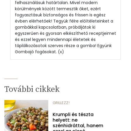
felhasználásuk határtalan. Mivel modern
körülmények között termesztik őket, ezért
fogyasztásuk biztonságos és frissen is egész
évben elérhetőek! Tegyük félre előítéleteinket a
gombákkal kapcsolatban, próbáljátok ki
egyszerűen és gyorsan elkészíthető receptjeimet
és ezzel legyen mindennapi életetek és
táplálkozásotok szerves része a gomba! Együnk
Gombajó fogásokat. (x)
További cikkek
GRILLEZZ!
Krumpli és tészta
helyett: ne
szénhidráttal, hanem