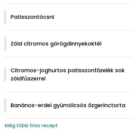
Patisszontócsni
Zöld citromos görögdinnyekoktél
Citromos-joghurtos patisszonfőzelék sok
zöldfűszerrel
Banános-erdei gyümölcsös őzgerinctorta
Még több friss recept