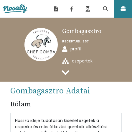
Nosalty
Gombagasztro
RECEPTJEI:
357
profil
csoportok
feltöltött receptjei
Gombagasztro Adatai
Rólam
Hosszú ideje tudatosan kísérletezgetek a
csiperke és más étkezési gombák elkészítési