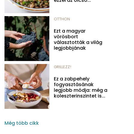
ezzel az olcsó...
OTTHON
Ezt a magyar
vörösbort
választották a világ
legjobbjának
GRILLEZZ!
Ez a zabpehely
fogyasztásának
legjobb módja: még a
koleszterinszintet is...
Még több cikk