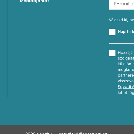
Médiaajánlat
Válaszd ki, h
Napi hírl
Hozzájár
szolgált
küldjön 
megkeres
partnere
visszavo
Egyedi 
lehetség