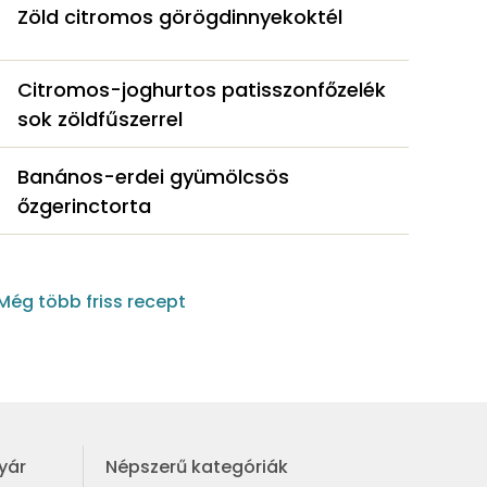
Zöld citromos görögdinnyekoktél
Citromos-joghurtos patisszonfőzelék
sok zöldfűszerrel
Banános-erdei gyümölcsös
őzgerinctorta
Még több friss recept
yár
Népszerű kategóriák