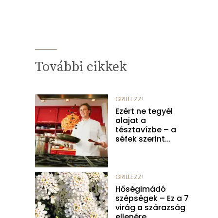
További cikkek
GRILLEZZ!
Ezért ne tegyél
olajat a
tésztavízbe – a
séfek szerint...
GRILLEZZ!
Hőségimádó
szépségek – Ez a 7
virág a szárazság
ellenére...