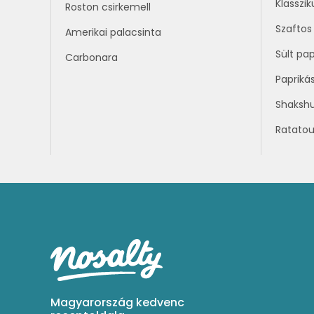
Klasszik
Roston csirkemell
Szaftos 
Amerikai palacsinta
Sült pap
Carbonara
Papriká
Shaksh
Ratatoui
Magyarország kedvenc