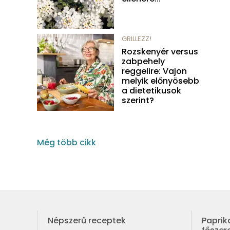
GRILLEZZ!
Rozskenyér versus
zabpehely
reggelire: Vajon
melyik előnyösebb
a dietetikusok
szerint?
Még több cikk
Népszerű receptek
Paprik