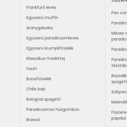
fősze
Frankfurti leves
Pan co
Egyszerű muffin
Paradic
Aranygaluska
Mézes-
Egyszerű paradicsomleves
paradi
Egyszerű krumplifőzelék
Paradi
Klasszikus madártej
Paradic
tésztáb
Fasírt
Bazsal
Borsófőzelék
spagett
Chilis bab
Sültpar
Bolognai spagetti
Marinál
Paradicsomos húsgombóc
Fűszeres
paprika
Brassói