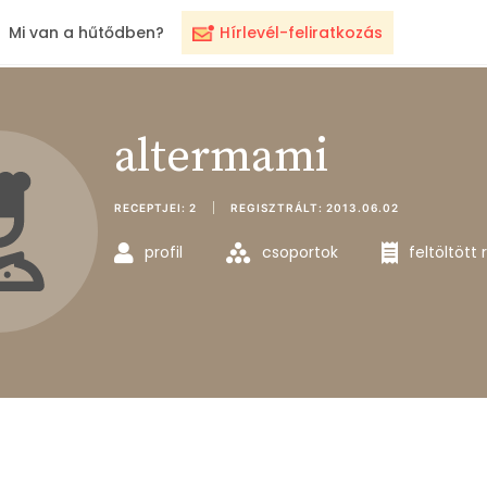
Mi van a hűtődben?
Hírlevél-feliratkozás
altermami
RECEPTJEI:
2
REGISZTRÁLT:
2013.06.02
profil
csoportok
feltöltött 