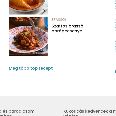
BRASSÓI
Szaftos brassói
aprópecsenye
Még több top recept
a és paradicsom
Kukoricás kedvencek a n