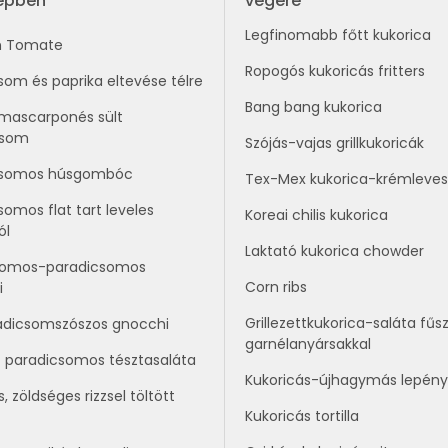
repben
végére
Legfinomabb főtt kukorica
n Tomate
Ropogós kukoricás fritters
som és paprika eltevése télre
Bang bang kukorica
mascarponés sült
csom
Szójás-vajas grillkukoricák
csomos húsgombóc
Tex-Mex kukorica-krémleves
somos flat tart leveles
Koreai chilis kukorica
ól
Laktató kukorica chowder
ikomos-paradicsomos
Corn ribs
i
Grillezettkukorica-saláta fűs
adicsomszószos gnocchi
garnélanyársakkal
t paradicsomos tésztasaláta
Kukoricás-újhagymás lepény
, zöldséges rizzsel töltött
Kukoricás tortilla