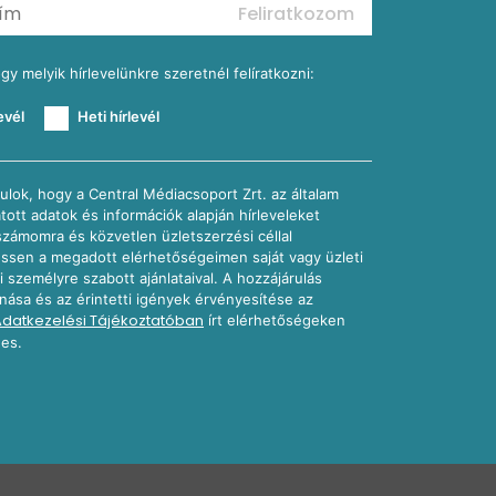
Feliratkozom
ogy melyik hírlevelünkre szeretnél felíratkozni:
evél
Heti hírlevél
ulok, hogy a Central Médiacsoport Zrt. az általam
atott adatok és információk alapján hírleveleket
számomra és közvetlen üzletszerzési céllal
sen a megadott elérhetőségeimen saját vagy üzleti
i személyre szabott ajánlataival. A hozzájárulás
nása és az érintetti igények érvényesítése az
Adatkezelési Tájékoztatóban
írt elérhetőségeken
es.