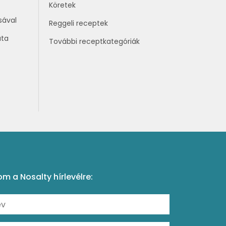
Köretek
sával
Reggeli receptek
áta
További receptkategóriák
om a Nosalty hírlevélre: