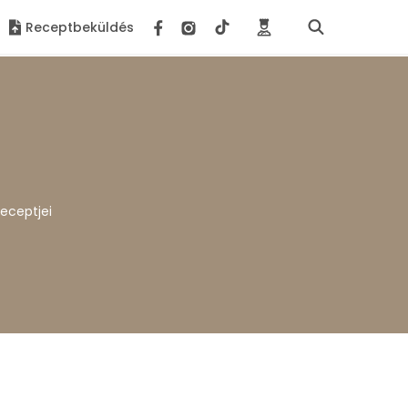
Receptbeküldés
receptjei