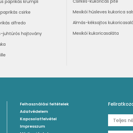
Csirkés-kukoricás pite
us paprikás krumpli
Mexikói húsleves kukorica sal
paprikás csirke
Almás-kéksajtos kukoricasal
rikás alfredo
Mexikói kukoricasaláta
s-juhtúrós hajtovány
uka
lle
Feliratkoz
Felhasználási feltételek
Adatvédelem
Kapcsolatfelvétel
Impresszum