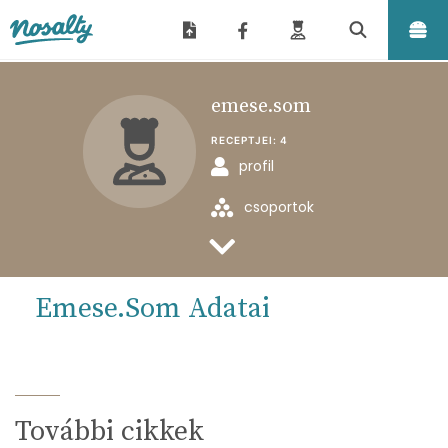
Nosalty
emese.som
RECEPTJEI:
4
profil
csoportok
feltöltött receptjei
Emese.som Adatai
További cikkek