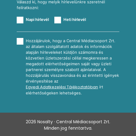
Válaszd ki, hogy melyik hírlevelünkre szeretnél
felíratkozni:
Napi hírlevél
Heti hírlevél
Hozzájárulok, hogy a Central Médiacsoport Zrt.
az általam szolgáltatott adatok és információk
alapján hírleveleket küldjön számomra és
közvetlen üzletszerzési céllal megkeressen a
megadott elérhetőségeimen saját vagy üzleti
partnerei személyre szabott ajánlataival. A
hozzájárulás visszavonása és az érintetti igények
érvényesítése az
Egyedi Adatkezelési Tájékoztatóban
írt
elérhetőségeken lehetséges.
2026
Nosalty · Central Médiacsoport Zrt.
Minden jog fenntartva.