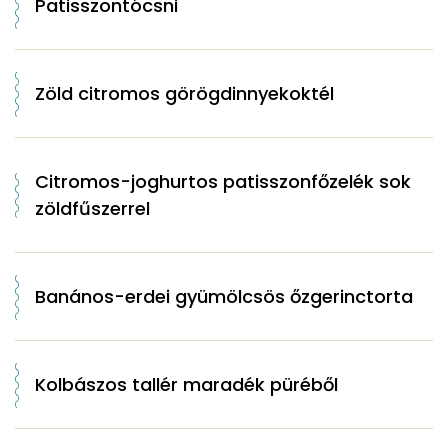
Patisszontócsni
Zöld citromos görögdinnyekoktél
Citromos-joghurtos patisszonfőzelék sok
zöldfűszerrel
Banános-erdei gyümölcsös őzgerinctorta
Kolbászos tallér maradék püréből