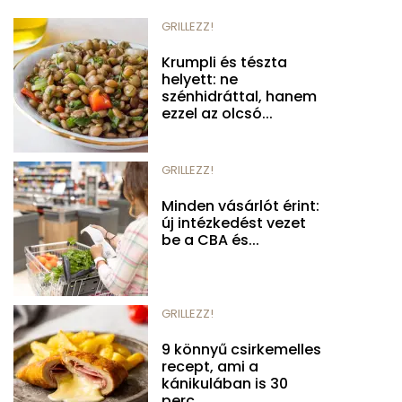
GRILLEZZ!
Krumpli és tészta
helyett: ne
szénhidráttal, hanem
ezzel az olcsó...
GRILLEZZ!
Minden vásárlót érint:
új intézkedést vezet
be a CBA és...
GRILLEZZ!
9 könnyű csirkemelles
recept, ami a
kánikulában is 30
perc...