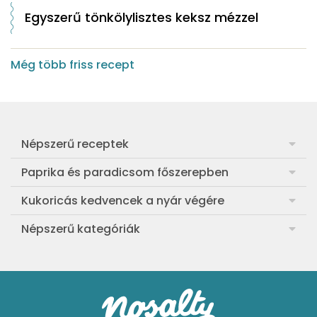
Egyszerű tönkölylisztes keksz mézzel
Még több friss recept
Népszerű receptek
Frankfurti leves
Paprika és paradicsom főszerepben
Egyszerű muffin
Pan con Tomate
Kukoricás kedvencek a nyár végére
Aranygaluska
Paradicsom és paprika eltevése télre
Legfinomabb főtt kukorica
Népszerű kategóriák
Egyszerű paradicsomleves
Mézes-mascarponés sült paradicsom
Ropogós kukoricás fritters
Ebéd receptek
Egyszerű krumplifőzelék
Paradicsomos húsgombóc
Bang bang kukorica
Aprósütemények
Klasszikus madártej
Paradicsomos flat tart leveles tésztából
Szójás-vajas grillkukoricák
Sütemények