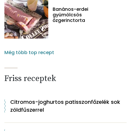
Banános-erdei
gyümölcsös
őzgerinctorta
Még több top recept
Friss receptek
Citromos-joghurtos patisszonfőzelék sok
zöldfűszerrel