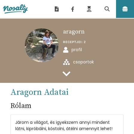
Nosalty
aragorn
RECEPTJEI:
2
profil
csoportok
feltöltött receptjei
Aragorn Adatai
Rólam
Járom a világot, és igyekszem annyi mindent
látni, kipróbálni, kóstolni, átélni amennyit lehet!