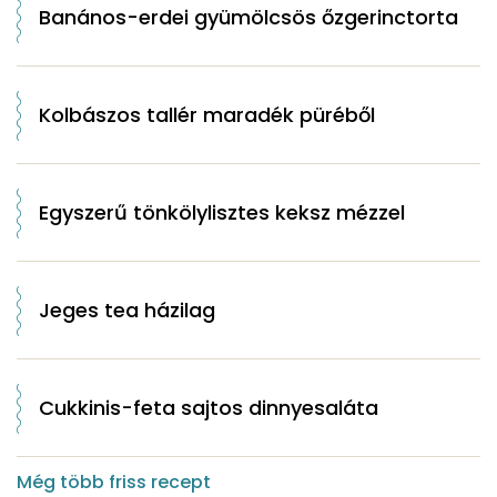
Banános-erdei gyümölcsös őzgerinctorta
Kolbászos tallér maradék püréből
Egyszerű tönkölylisztes keksz mézzel
Jeges tea házilag
Cukkinis-feta sajtos dinnyesaláta
Még több friss recept