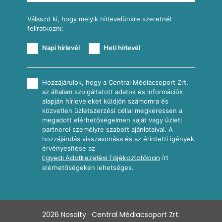
Válaszd ki, hogy melyik hírlevelünkre szeretnél
felíratkozni:
Napi hírlevél
Heti hírlevél
Hozzájárulok, hogy a Central Médiacsoport Zrt.
az általam szolgáltatott adatok és információk
alapján hírleveleket küldjön számomra és
közvetlen üzletszerzési céllal megkeressen a
megadott elérhetőségeimen saját vagy üzleti
partnerei személyre szabott ajánlataival. A
hozzájárulás visszavonása és az érintetti igények
érvényesítése az
Egyedi Adatkezelési Tájékoztatóban
írt
elérhetőségeken lehetséges.
2026
Nosalty · Central Médiacsoport Zrt.