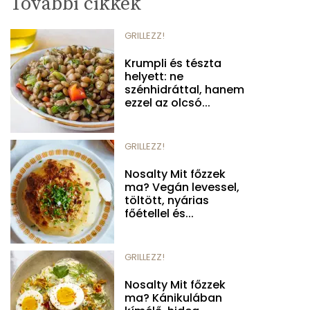
További cikkek
GRILLEZZ!
Krumpli és tészta
helyett: ne
szénhidráttal, hanem
ezzel az olcsó...
GRILLEZZ!
Nosalty Mit főzzek
ma? Vegán levessel,
töltött, nyárias
főétellel és...
GRILLEZZ!
Nosalty Mit főzzek
ma? Kánikulában