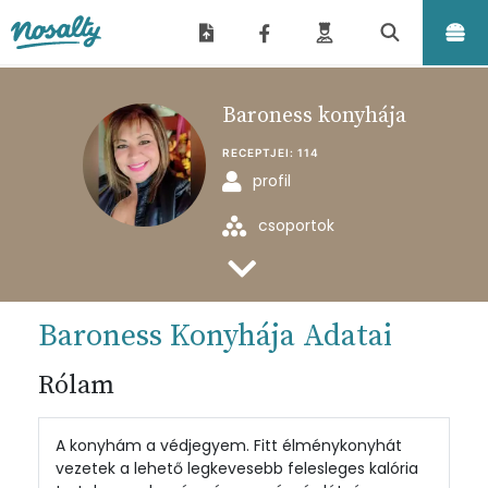
Nosalty
Baroness konyhája
RECEPTJEI:
114
profil
csoportok
feltöltött receptjei
Baroness Konyhája Adatai
Rólam
A konyhám a védjegyem. Fitt élménykonyhát
vezetek a lehető legkevesebb felesleges kalória