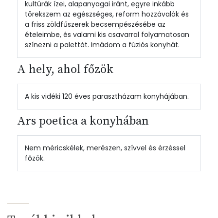
kultúrák ízei, alapanyagai iránt, egyre inkább
törekszem az egészséges, reform hozzávalók és
a friss zöldfűszerek becsempészésébe az
ételeimbe, és valami kis csavarral folyamatosan
színezni a palettát. Imádom a fúziós konyhát.
A hely, ahol főzök
A kis vidéki 120 éves parasztházam konyhájában.
Ars poetica a konyhában
Nem méricskélek, merészen, szívvel és érzéssel
főzök.