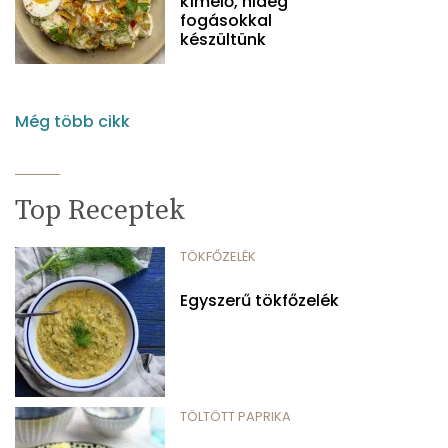
kímélő, hideg
fogásokkal
készültünk
Még több cikk
Top Receptek
TÖKFŐZELÉK
Egyszerű tökfőzelék
TÖLTÖTT PAPRIKA