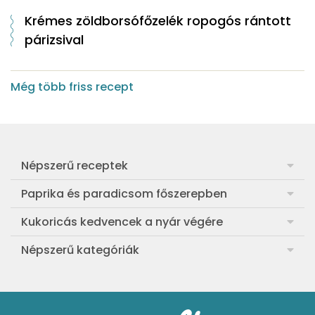
Krémes zöldborsófőzelék ropogós rántott
párizsival
Még több friss recept
Népszerű receptek
Frankfurti leves
Paprika és paradicsom főszerepben
Egyszerű muffin
Pan con Tomate
Kukoricás kedvencek a nyár végére
Aranygaluska
Paradicsom és paprika eltevése télre
Legfinomabb főtt kukorica
Népszerű kategóriák
Egyszerű paradicsomleves
Mézes-mascarponés sült paradicsom
Ropogós kukoricás fritters
Ebéd receptek
Egyszerű krumplifőzelék
Paradicsomos húsgombóc
Bang bang kukorica
Aprósütemények