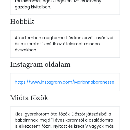
tartalommal, egészségesen, íz- és látvány
gazdag kivitelben.
Hobbik
A kertemben megtermelt és konzervált nyár ízei
és a szeretet ízesítik az ételeimet minden
évszakban.
Instagram oldalam
https://www.instagram.com/Mariannabaronesse
Mióta főzök
Kicsi gyerekorom óta főzök. Először játszásiból a
babáimnak, majd 11 éves koromtól a családomra
is elkezdtem főzni. Nyitott és kreatív vagyok más