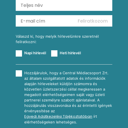
Ratatouille
Almás-kéksajtos kukoricasaláta
Köretek
Mexikói kukoricasaláta
Reggeli receptek
Feliratkozom
További receptkategóriák
Válaszd ki, hogy melyik hírlevelünkre szeretnél
felíratkozni:
Napi hírlevél
Heti hírlevél
Hozzájárulok, hogy a Central Médiacsoport Zrt.
az általam szolgáltatott adatok és információk
alapján hírleveleket küldjön számomra és
közvetlen üzletszerzési céllal megkeressen a
megadott elérhetőségeimen saját vagy üzleti
partnerei személyre szabott ajánlataival. A
hozzájárulás visszavonása és az érintetti igények
érvényesítése az
Egyedi Adatkezelési Tájékoztatóban
írt
elérhetőségeken lehetséges.