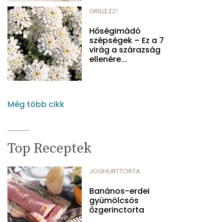
GRILLEZZ!
Hőségimádó
szépségek – Ez a 7
virág a szárazság
ellenére...
Még több cikk
Top Receptek
JOGHURTTORTA
Banános-erdei
gyümölcsös
őzgerinctorta