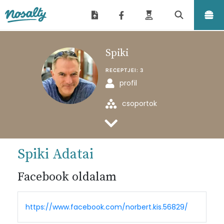
Nosalty
Spiki
RECEPTJEI:
3
profil
csoportok
feltöltött receptjei
Spiki Adatai
Facebook oldalam
https://www.facebook.com/norbert.kis.56829/