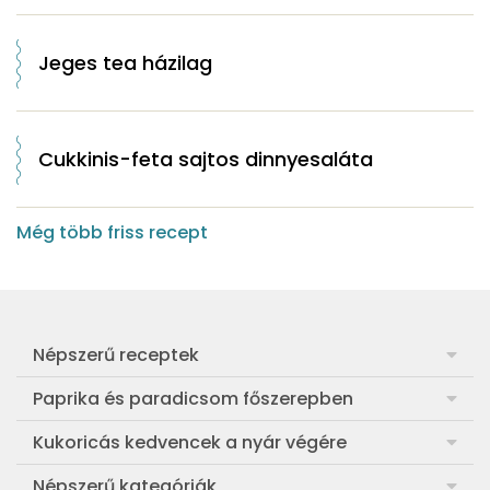
Jeges tea házilag
Cukkinis-feta sajtos dinnyesaláta
Még több friss recept
Népszerű receptek
Frankfurti leves
Paprika és paradicsom főszerepben
Egyszerű muffin
Pan con Tomate
Kukoricás kedvencek a nyár végére
Aranygaluska
Paradicsom és paprika eltevése télre
Legfinomabb főtt kukorica
Népszerű kategóriák