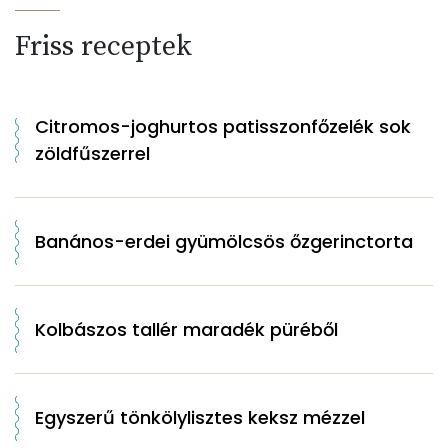
Friss receptek
Citromos-joghurtos patisszonfőzelék sok
zöldfűszerrel
Banános-erdei gyümölcsös őzgerinctorta
Kolbászos tallér maradék püréből
Egyszerű tönkölylisztes keksz mézzel