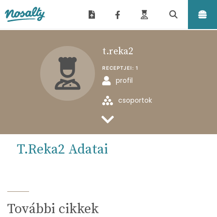
Nosalty
t.reka2
RECEPTJEI:
1
profil
csoportok
feltöltött receptjei
T.reka2 Adatai
További cikkek