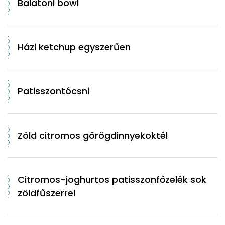
Balatoni bowl
Házi ketchup egyszerűen
Patisszontócsni
Zöld citromos görögdinnyekoktél
Citromos-joghurtos patisszonfőzelék sok
zöldfűszerrel