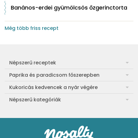
Banános-erdei gyümölcsös őzgerinctorta
Még több friss recept
Népszerű receptek
Frankfurti leves
Paprika és paradicsom főszerepben
Egyszerű muffin
Pan con Tomate
Kukoricás kedvencek a nyár végére
Aranygaluska
Paradicsom és paprika eltevése télre
Legfinomabb főtt kukorica
Népszerű kategóriák
Egyszerű paradicsomleves
Mézes-mascarponés sült paradicsom
Ropogós kukoricás fritters
Ebéd receptek
Egyszerű krumplifőzelék
Paradicsomos húsgombóc
Bang bang kukorica
Aprósütemények
Klasszikus madártej
Paradicsomos flat tart leveles tésztából
Szójás-vajas grillkukoricák
Sütemények