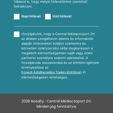
Válaszd ki, hogy melyik hírlevelünkre szeretnél
felíratkozni:
Napi hírlevél
Heti hírlevél
Hozzájárulok, hogy a Central Médiacsoport Zrt.
az általam szolgáltatott adatok és információk
alapján hírleveleket küldjön számomra és
közvetlen üzletszerzési céllal megkeressen a
megadott elérhetőségeimen saját vagy üzleti
partnerei személyre szabott ajánlataival. A
hozzájárulás visszavonása és az érintetti igények
érvényesítése az
Egyedi Adatkezelési Tájékoztatóban
írt
elérhetőségeken lehetséges.
2026
Nosalty · Central Médiacsoport Zrt.
Minden jog fenntartva.