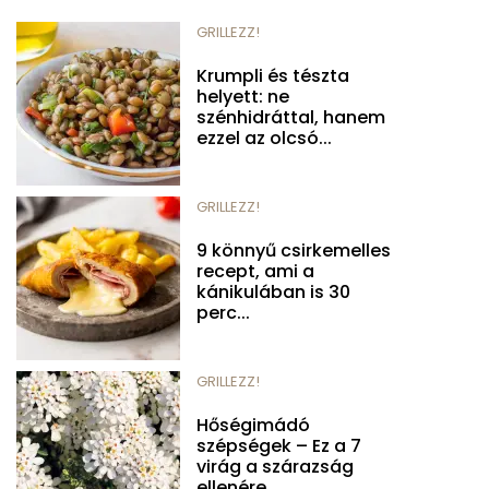
GRILLEZZ!
Krumpli és tészta
helyett: ne
szénhidráttal, hanem
ezzel az olcsó...
GRILLEZZ!
9 könnyű csirkemelles
recept, ami a
kánikulában is 30
perc...
GRILLEZZ!
Hőségimádó
szépségek – Ez a 7
virág a szárazság
ellenére...