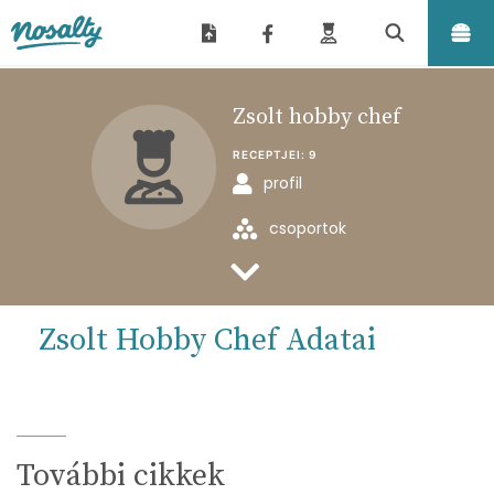
Nosalty
Zsolt hobby chef
RECEPTJEI:
9
profil
csoportok
feltöltött receptjei
Zsolt Hobby Chef Adatai
További cikkek