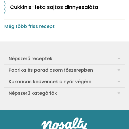
Cukkinis-feta sajtos dinnyesaláta
Még több friss recept
Népszerű receptek
Frankfurti leves
Paprika és paradicsom főszerepben
Egyszerű muffin
Pan con Tomate
Kukoricás kedvencek a nyár végére
Aranygaluska
Paradicsom és paprika eltevése télre
Legfinomabb főtt kukorica
Népszerű kategóriák
Egyszerű paradicsomleves
Mézes-mascarponés sült paradicsom
Ropogós kukoricás fritters
Ebéd receptek
Egyszerű krumplifőzelék
Paradicsomos húsgombóc
Bang bang kukorica
Aprósütemények
Klasszikus madártej
Paradicsomos flat tart leveles tésztából
Szójás-vajas grillkukoricák
Sütemények