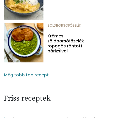
ZÖLDBORSÓFŐZELÉK
Krémes
zöldborsófőzelék
ropogós rántott
párizsival
Még több top recept
Friss receptek