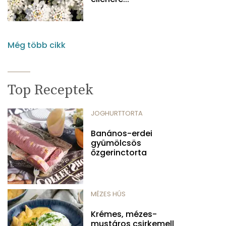
Még több cikk
Top Receptek
JOGHURTTORTA
Banános-erdei
gyümölcsös
őzgerinctorta
MÉZES HÚS
Krémes, mézes-
mustáros csirkemell