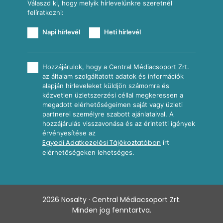
Válaszd ki, hogy melyik hírlevelünkre szeretnél
felíratkozni:
Napi hírlevél
Heti hírlevél
Hozzájárulok, hogy a Central Médiacsoport Zrt.
az általam szolgáltatott adatok és információk
alapján hírleveleket küldjön számomra és
közvetlen üzletszerzési céllal megkeressen a
megadott elérhetőségeimen saját vagy üzleti
partnerei személyre szabott ajánlataival. A
hozzájárulás visszavonása és az érintetti igények
érvényesítése az
Egyedi Adatkezelési Tájékoztatóban
írt
elérhetőségeken lehetséges.
2026
Nosalty · Central Médiacsoport Zrt.
Minden jog fenntartva.