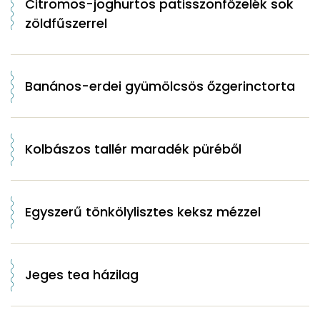
Citromos-joghurtos patisszonfőzelék sok
zöldfűszerrel
Banános-erdei gyümölcsös őzgerinctorta
Kolbászos tallér maradék püréből
Egyszerű tönkölylisztes keksz mézzel
Jeges tea házilag