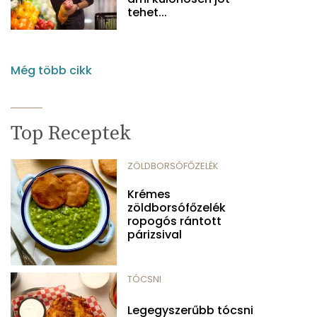
tehet...
Még több cikk
Top Receptek
ZÖLDBORSÓFŐZELÉK
Krémes
zöldborsófőzelék
ropogós rántott
párizsival
TÓCSNI
Legegyszerűbb tócsni