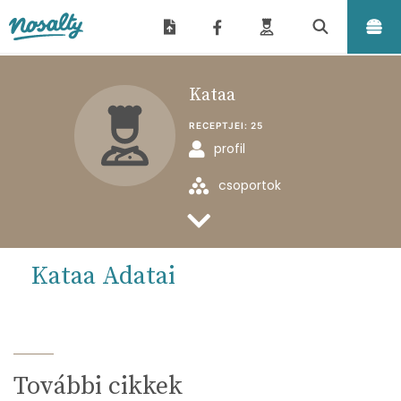
Nosalty
Kataa
RECEPTJEI:
25
profil
csoportok
feltöltött receptjei
Kataa Adatai
További cikkek