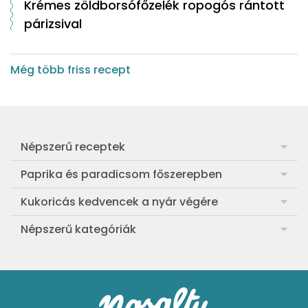
Krémes zöldborsófőzelék ropogós rántott
párizsival
Még több friss recept
Népszerű receptek
Frankfurti leves
Paprika és paradicsom főszerepben
Egyszerű muffin
Pan con Tomate
Kukoricás kedvencek a nyár végére
Aranygaluska
Paradicsom és paprika eltevése télre
Legfinomabb főtt kukorica
Népszerű kategóriák
Egyszerű paradicsomleves
Mézes-mascarponés sült paradicsom
Ropogós kukoricás fritters
Ebéd receptek
Egyszerű krumplifőzelék
Paradicsomos húsgombóc
Bang bang kukorica
Aprósütemények
Klasszikus madártej
Paradicsomos flat tart leveles tésztából
Szójás-vajas grillkukoricák
Sütemények