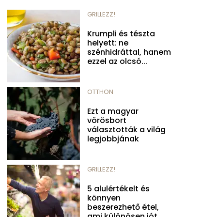
GRILLEZZ!
Krumpli és tészta
helyett: ne
szénhidráttal, hanem
ezzel az olcsó...
OTTHON
Ezt a magyar
vörösbort
választották a világ
legjobbjának
GRILLEZZ!
5 alulértékelt és
könnyen
beszerezhető étel,
ami különösen jót