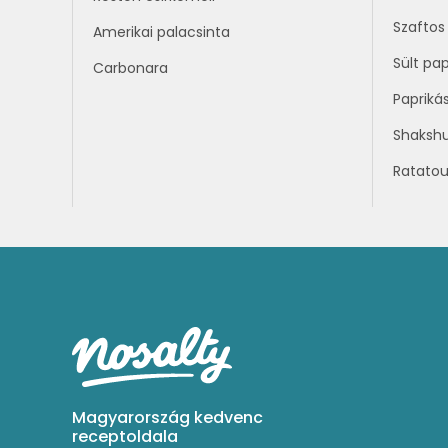
Szaftos 
Amerikai palacsinta
Sült pap
Carbonara
Papriká
Shaksh
Ratatoui
Magyarország kedvenc
receptoldala