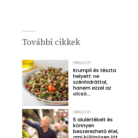
További cikkek
GRILLEZZ!
Krumpli és tészta
helyett: ne
szénhidráttal,
hanem ezzel az
olcsó...
GRILLEZZ!
5 alulértékelt és
könnyen
beszerezhető étel,
ami különösen jót