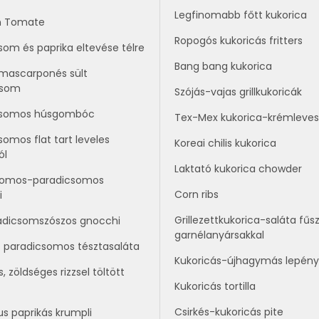
Legfinomabb főtt kukorica
n Tomate
Ropogós kukoricás fritters
som és paprika eltevése télre
Bang bang kukorica
mascarponés sült
csom
Szójás-vajas grillkukoricák
csomos húsgombóc
Tex-Mex kukorica-krémleves
somos flat tart leveles
Koreai chilis kukorica
ól
Laktató kukorica chowder
ikomos-paradicsomos
Corn ribs
i
Grillezettkukorica-saláta fűs
adicsomszószos gnocchi
garnélanyársakkal
t paradicsomos tésztasaláta
Kukoricás-újhagymás lepény
, zöldséges rizzsel töltött
Kukoricás tortilla
Csirkés-kukoricás pite
us paprikás krumpli