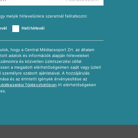
ogy melyik hírlevelünkre szeretnél felíratkozni:
evél
Heti hírlevél
ulok, hogy a Central Médiacsoport Zrt. az általam
atott adatok és információk alapján hírleveleket
számomra és közvetlen üzletszerzési céllal
sen a megadott elérhetőségeimen saját vagy üzleti
i személyre szabott ajánlataival. A hozzájárulás
nása és az érintetti igények érvényesítése az
Adatkezelési Tájékoztatóban
írt elérhetőségeken
es.