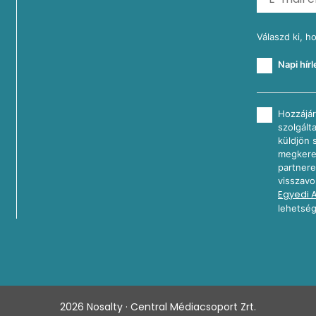
Válaszd ki, h
Napi hírl
Hozzájár
szolgált
küldjön 
megkeres
partnere
visszavo
Egyedi 
lehetség
2026
Nosalty · Central Médiacsoport Zrt.