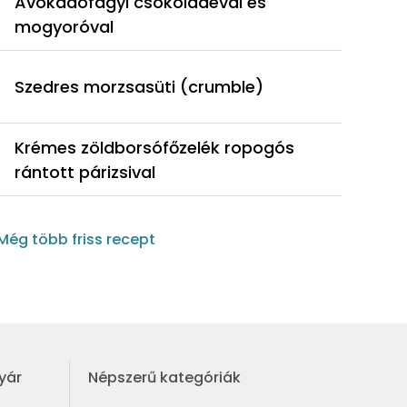
Avokádófagyi csokoládéval és
mogyoróval
Szedres morzsasüti (crumble)
Krémes zöldborsófőzelék ropogós
rántott párizsival
Még több friss recept
yár
Népszerű kategóriák