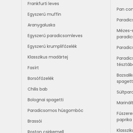
Frankfurti leves
Pan co
Egyszerű muffin
Paradic
Aranygaluska
Mézes-
Egyszerű paradicsomleves
paradi
Egyszerű krumplifőzelék
Paradi
Klasszikus madártej
Paradic
tésztáb
Fasírt
Bazsal
Borsófőzelék
spagett
Chilis bab
Sültpar
Bolognai spagetti
Marinál
Paradicsomos húsgombóc
Fűszeres
paprika
Brassói
Klasszik
Roston csirkemell