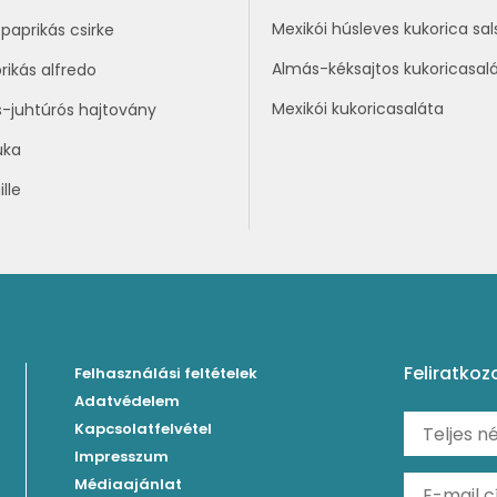
Mexikói húsleves kukorica sal
paprikás csirke
Almás-kéksajtos kukoricasal
rikás alfredo
Mexikói kukoricasaláta
s-juhtúrós hajtovány
uka
lle
Feliratkoz
Felhasználási feltételek
Adatvédelem
Kapcsolatfelvétel
Impresszum
Médiaajánlat