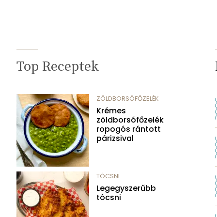
Top Receptek
ZÖLDBORSÓFŐZELÉK
Krémes
zöldborsófőzelék
ropogós rántott
párizsival
TÓCSNI
Legegyszerűbb
tócsni