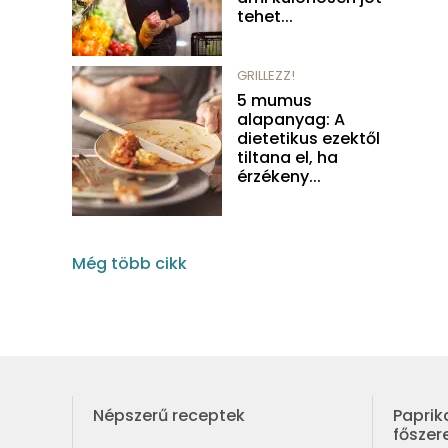
tehet...
GRILLEZZ!
5 mumus
alapanyag: A
dietetikus ezektől
tiltana el, ha
érzékeny...
Még több cikk
Népszerű receptek
Paprik
fősze