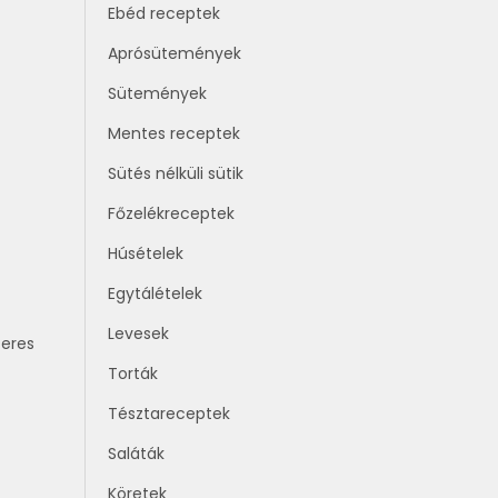
Ebéd receptek
Aprósütemények
Sütemények
Mentes receptek
Sütés nélküli sütik
Főzelékreceptek
Húsételek
Egytálételek
Levesek
zeres
Torták
Tésztareceptek
Saláták
Köretek