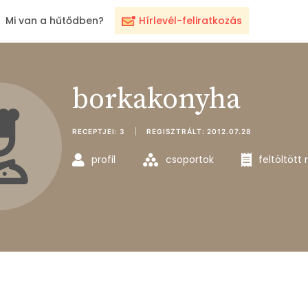
Mi van a hűtődben?
Hírlevél-feliratkozás
borkakonyha
RECEPTJEI:
3
REGISZTRÁLT:
2012.07.28
profil
csoportok
feltöltött 