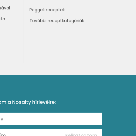
sával
Reggeli receptek
áta
További receptkategóriák
om a Nosalty hírlevélre:
Feliratkozom