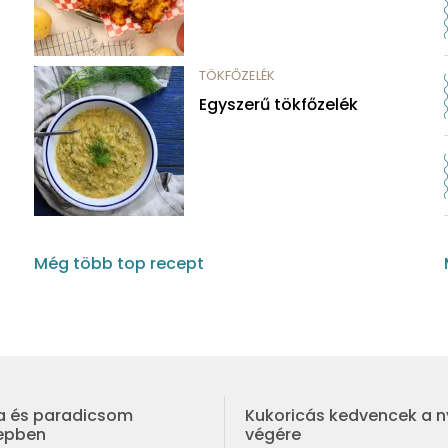
TÖKFŐZELÉK
Egyszerű tökfőzelék
Még több top recept
a és paradicsom
Kukoricás kedvencek a n
repben
végére