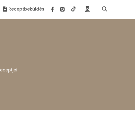
Receptbeküldés
receptjei