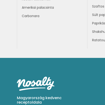
Szaftos 
Amerikai palacsinta
Sült pap
Carbonara
Papriká
Shaksh
Ratatoui
Magyarország kedvenc
receptoldala