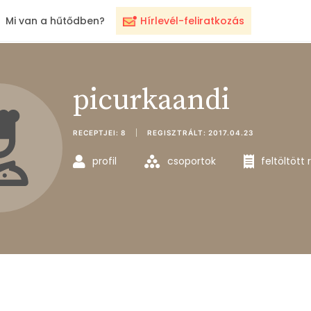
Mi van a hűtődben?
Hírlevél-feliratkozás
picurkaandi
RECEPTJEI:
8
REGISZTRÁLT:
2017.04.23
profil
csoportok
feltöltött 