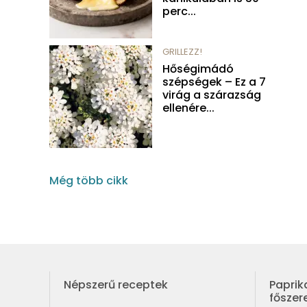
perc...
GRILLEZZ!
Hőségimádó
szépségek – Ez a 7
virág a szárazság
ellenére...
Még több cikk
Népszerű receptek
Paprik
fősze