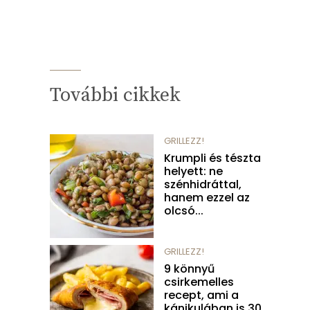
További cikkek
GRILLEZZ!
Krumpli és tészta
helyett: ne
szénhidráttal,
hanem ezzel az
olcsó...
GRILLEZZ!
9 könnyű
csirkemelles
recept, ami a
kánikulában is 30