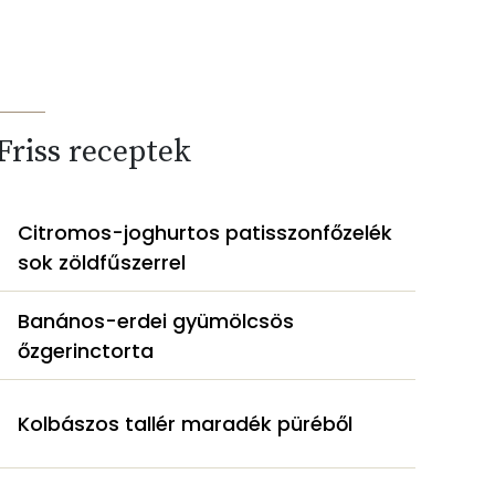
Friss receptek
Citromos-joghurtos patisszonfőzelék
sok zöldfűszerrel
Banános-erdei gyümölcsös
őzgerinctorta
Kolbászos tallér maradék püréből