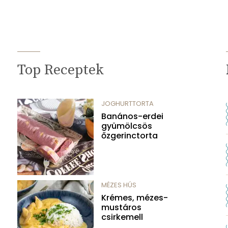
Top Receptek
JOGHURTTORTA
Banános-erdei
gyümölcsös
őzgerinctorta
MÉZES HÚS
Krémes, mézes-
mustáros
csirkemell