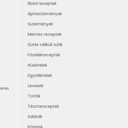
Ebéd receptek
Aprósütemények
Sütemények
Mentes receptek
Sütés nélküli sütik
Főzelékreceptek
Húsételek
Egytálételek
Levesek
zeres
Torták
Tésztareceptek
Saláták
Köretek