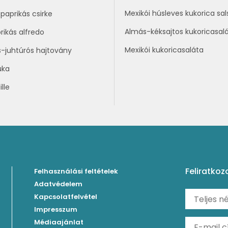
Mexikói húsleves kukorica sal
paprikás csirke
Almás-kéksajtos kukoricasal
rikás alfredo
Mexikói kukoricasaláta
s-juhtúrós hajtovány
uka
lle
Feliratkoz
Felhasználási feltételek
Adatvédelem
Kapcsolatfelvétel
Impresszum
Médiaajánlat