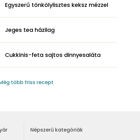
Egyszerű tönkölylisztes keksz mézzel
Jeges tea házilag
Cukkinis-feta sajtos dinnyesaláta
Még több friss recept
yár
Népszerű kategóriák