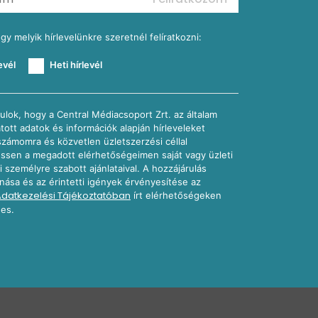
ogy melyik hírlevelünkre szeretnél felíratkozni:
evél
Heti hírlevél
ulok, hogy a Central Médiacsoport Zrt. az általam
atott adatok és információk alapján hírleveleket
számomra és közvetlen üzletszerzési céllal
sen a megadott elérhetőségeimen saját vagy üzleti
i személyre szabott ajánlataival. A hozzájárulás
nása és az érintetti igények érvényesítése az
Adatkezelési Tájékoztatóban
írt elérhetőségeken
es.