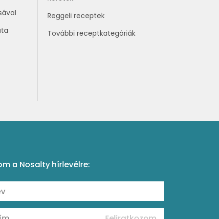
sával
Reggeli receptek
áta
További receptkategóriák
om a Nosalty hírlevélre:
Feliratkozom