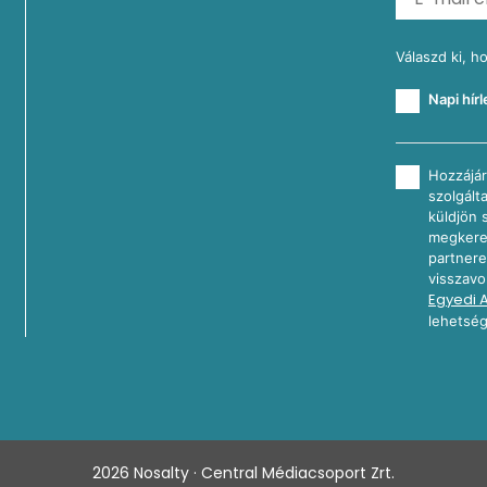
Válaszd ki, h
Napi hírl
Hozzájár
szolgált
küldjön 
megkeres
partnere
visszavo
Egyedi 
lehetség
2026
Nosalty · Central Médiacsoport Zrt.