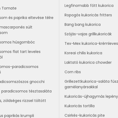
Legfinomabb főtt kukorica
n Tomate
Ropogós kukoricás fritters
som és paprika eltevése télre
Bang bang kukorica
mascarponés sült
csom
Szójás-vajas grillkukoricák
csomos húsgombóc
Tex-Mex kukorica-krémleves
somos flat tart leveles
Koreai chilis kukorica
ól
Laktató kukorica chowder
ikomos-paradicsomos
Corn ribs
i
Grillezettkukorica-saláta fűs
adicsomszószos gnocchi
garnélanyársakkal
t paradicsomos tésztasaláta
Kukoricás-újhagymás lepény
, zöldséges rizzsel töltött
Kukoricás tortilla
Csirkés-kukoricás pite
us paprikás krumpli