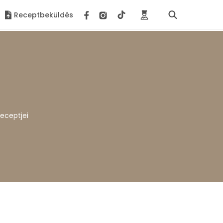
Receptbeküldés
receptjei