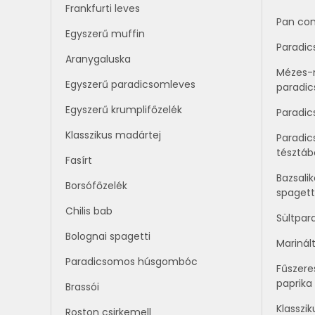
Frankfurti leves
Pan co
Egyszerű muffin
Paradic
Aranygaluska
Mézes-
Egyszerű paradicsomleves
paradi
Egyszerű krumplifőzelék
Paradi
Klasszikus madártej
Paradic
tésztáb
Fasírt
Bazsal
Borsófőzelék
spagett
Chilis bab
Sültpar
Bolognai spagetti
Marinál
Paradicsomos húsgombóc
Fűszeres
paprika
Brassói
Klasszik
Roston csirkemell