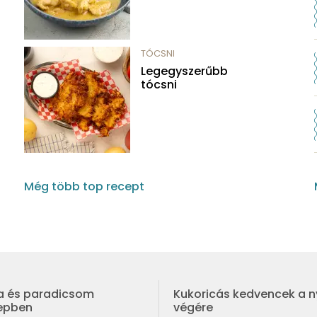
TÓCSNI
Legegyszerűbb
tócsni
Még több top recept
a és paradicsom
Kukoricás kedvencek a n
repben
végére