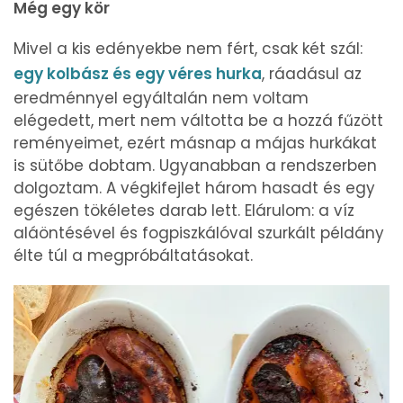
Még egy kör
Mivel a kis edényekbe nem fért, csak két szál:
egy kolbász és egy véres hurka
, ráadásul az
eredménnyel egyáltalán nem voltam
elégedett, mert nem váltotta be a hozzá fűzött
reményeimet, ezért másnap a májas hurkákat
is sütőbe dobtam. Ugyanabban a rendszerben
dolgoztam. A végkifejlet három hasadt és egy
egészen tökéletes darab lett. Elárulom: a víz
aláöntésével és fogpiszkálóval szurkált példány
élte túl a megpróbáltatásokat.