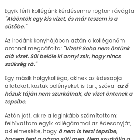
Egyik férfi kollégánk kérdésemre rögtön rávágta:
"Aláöntök egy kis vizet, és már teszem is a
sütőbe."
Az irodánk konyhájában aztán a kolléganőm
azonnal megcáfolta:
"Vizet? Soha nem öntünk
alá vizet. Sül belőle ki annyi zsír, hogy nincs
szükség rá."
Egy másik hölgykolléga, akinek az édesapja
állatokat, köztük bölényeket is tart, szóval
az ő
házuk táján nem szurkálnak, de vizet öntenek a
tepsibe.
Aztán jött, akire a leginkább számítottam:
felhívattam egyik kollégámmal az édesanyját,
aki elmesélte, hogy
ő nem is teszi tepsibe,
hanem fent a gázon süti meg. Nem szurkálja a