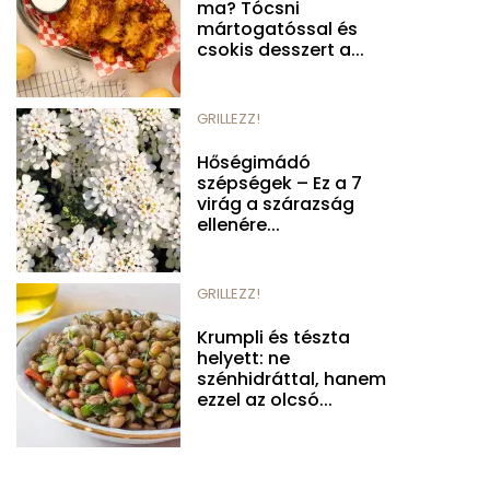
ma? Tócsni
mártogatóssal és
csokis desszert a...
GRILLEZZ!
Hőségimádó
szépségek – Ez a 7
virág a szárazság
ellenére...
GRILLEZZ!
Krumpli és tészta
helyett: ne
szénhidráttal, hanem
ezzel az olcsó...