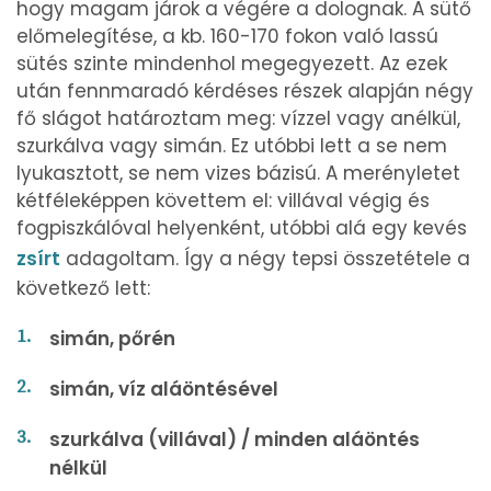
hogy magam járok a végére a dolognak. A sütő
előmelegítése, a kb. 160-170 fokon való lassú
sütés szinte mindenhol megegyezett. Az ezek
után fennmaradó kérdéses részek alapján négy
fő slágot határoztam meg: vízzel vagy anélkül,
szurkálva vagy simán. Ez utóbbi lett a se nem
lyukasztott, se nem vizes bázisú. A merényletet
kétféleképpen követtem el: villával végig és
fogpiszkálóval helyenként, utóbbi alá egy kevés
zsírt
adagoltam. Így a négy tepsi összetétele a
következő lett:
simán, pőrén
simán, víz aláöntésével
szurkálva (villával) / minden aláöntés
nélkül