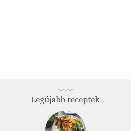
33
seconds
Legújabb receptek