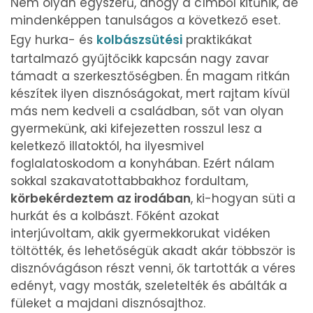
Nem olyan egyszerű, ahogy a címből kitűnik, de
mindenképpen tanulságos a következő eset.
Egy hurka- és
kolbászsütési
praktikákat
tartalmazó gyűjtőcikk kapcsán nagy zavar
támadt a szerkesztőségben. Én magam ritkán
készítek ilyen disznóságokat, mert rajtam kívül
más nem kedveli a családban, sőt van olyan
gyermekünk, aki kifejezetten rosszul lesz a
keletkező illatoktól, ha ilyesmivel
foglalatoskodom a konyhában. Ezért nálam
sokkal szakavatottabbakhoz fordultam,
körbekérdeztem az irodában
, ki-hogyan süti a
hurkát és a kolbászt. Főként azokat
interjúvoltam, akik gyermekkorukat vidéken
töltötték, és lehetőségük akadt akár többször is
disznóvágáson részt venni, ők tartották a véres
edényt, vagy mosták, szeletelték és abálták a
füleket a majdani disznósajthoz.