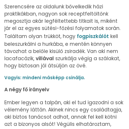
Szerencsére az oldalunk bővelkedik házi
praktikákban, nagyon sok receptfeltöltőnk
megosztja akár legféltettebb titkait is, miként
jár el az egyes sütési-főzési folyamatok során.
Találtam olyan trükköt, hogy
fogpiszkálót
kell
beleszurkálni a hurkába, e mentén könnyen
távozhat a belőle kisülő zsiradék. Van aki nem
lacafacázik,
villával
szurkálja végig a szálakat,
hogy biztosan jól átsüljön az övé.
Vagyis: mindeni másképp csinálja.
A négy fő irányelv
Ember legyen a talpán, aki el tud igazodni a sok
vélemény láttán. Akinek nincs egy családtagja,
aki biztos tanácsot adhat, annak fel kell kötni
azt a bizonyos alsót! Végülis elhatároztam,