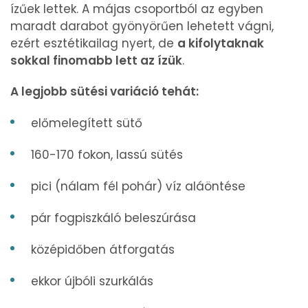
ízűek lettek. A májas csoportból az egyben
maradt darabot gyönyörűen lehetett vágni,
ezért esztétikailag nyert, de
a kifolytaknak
sokkal finomabb lett az ízük
.
A legjobb sütési variáció tehát:
előmelegített sütő
160-170 fokon, lassú sütés
pici (nálam fél pohár) víz aláöntése
pár fogpiszkáló beleszúrása
középidőben átforgatás
ekkor újbóli szurkálás