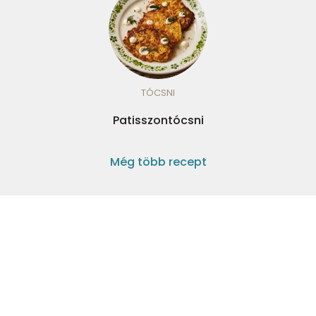
TÓCSNI
Patisszontócsni
Még több recept