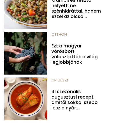
Krumpli és tészta
helyett: ne
szénhidráttal, hanem
ezzel az olcsó...
OTTHON
Ezt a magyar
vörösbort
választották a világ
legjobbjának
GRILLEZZ!
31 szezonális
augusztusi recept,
amitől sokkal szebb
lesz a nyár...