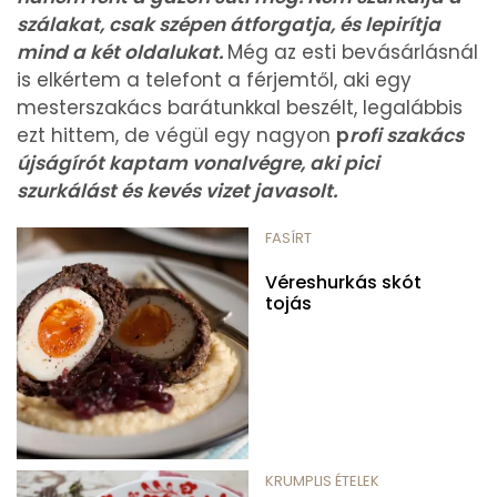
szálakat, csak szépen átforgatja, és lepirítja
mind a két oldalukat.
Még az esti bevásárlásnál
is elkértem a telefont a férjemtől, aki egy
mesterszakács barátunkkal beszélt, legalábbis
ezt hittem, de végül egy nagyon
p
rofi szakács
újságírót kaptam vonalvégre, aki pici
szurkálást és kevés vizet javasolt.
FASÍRT
Véreshurkás skót
tojás
KRUMPLIS ÉTELEK