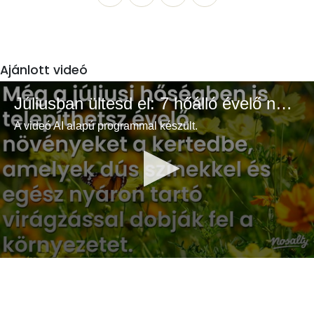
Ajánlott videó
Júliusban ültesd el: 7 hőálló évelő növény a színes és buja kertért
A videó AI alapú programmal készült.
0
seconds
of
3
minutes,