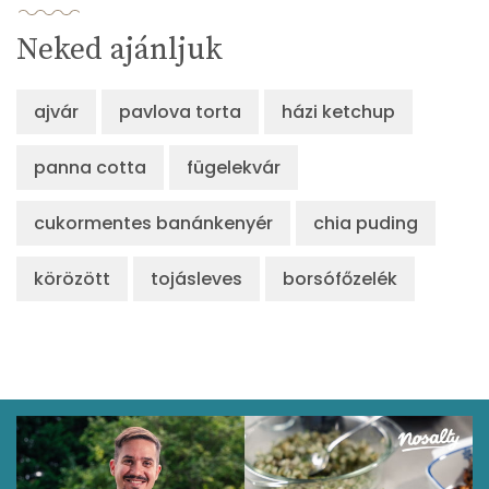
Neked ajánljuk
ajvár
pavlova torta
házi ketchup
panna cotta
fügelekvár
cukormentes banánkenyér
chia puding
körözött
tojásleves
borsófőzelék