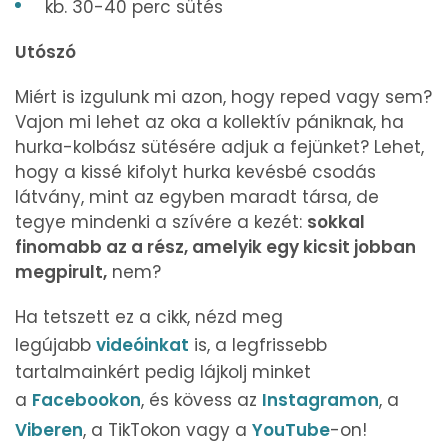
kb. 30-40 perc sütés
Utószó
Miért is izgulunk mi azon, hogy reped vagy sem?
Vajon mi lehet az oka a kollektív pániknak, ha
hurka-kolbász sütésére adjuk a fejünket? Lehet,
hogy a kissé kifolyt hurka kevésbé csodás
látvány, mint az egyben maradt társa, de
tegye mindenki a szívére a kezét:
sokkal
finomabb az a rész, amelyik egy kicsit jobban
megpirult,
nem?
Ha tetszett ez a cikk, nézd meg
legújabb
videóinkat
is, a legfrissebb
tartalmainkért pedig lájkolj minket
a
Facebookon
, és kövess az
Instagramon
, a
Viberen
, a TikTokon vagy a
YouTube
-on!