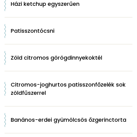
Házi ketchup egyszerűen
Patisszontócsni
Zöld citromos görögdinnyekoktél
Citromos-joghurtos patisszonfőzelék sok
zöldfűszerrel
Banános-erdei gyümölcsös őzgerinctorta