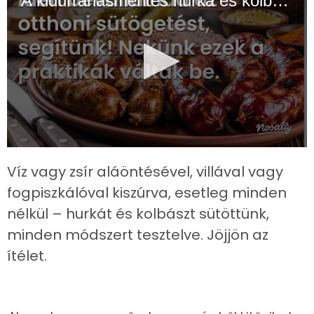
A kidurranásmentes hurka és kolbász forró kis titkai
0
seconds
Víz vagy zsír aláöntésével, villával vagy
of
2
fogpiszkálóval kiszúrva, esetleg minden
minutes,
14
nélkül – hurkát és kolbászt sütöttünk,
seconds
minden módszert tesztelve. Jöjjön az
ítélet.