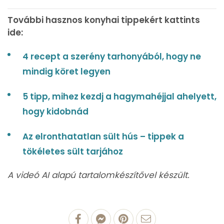
További hasznos konyhai tippekért kattints
ide:
4 recept a szerény tarhonyából, hogy ne
mindig köret legyen
5 tipp, mihez kezdj a hagymahéjjal ahelyett,
hogy kidobnád
Az elronthatatlan sült hús – tippek a
tökéletes sült tarjához
A videó AI alapú tartalomkészítővel készült.