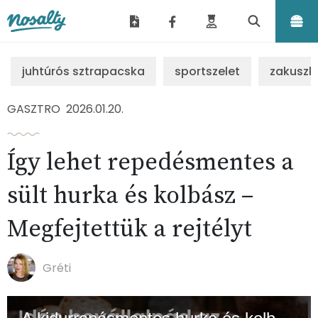
Nosalty
juhtúrós sztrapacska
sportszelet
zakuszk
GASZTRO
2026.01.20.
Így lehet repedésmentes a
sült hurka és kolbász –
Megfejtettük a rejtélyt
Gréti