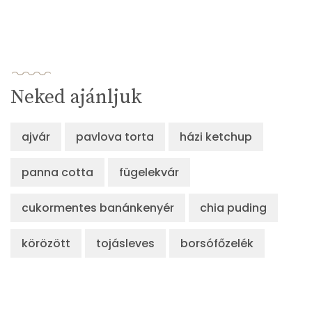
Neked ajánljuk
ajvár
pavlova torta
házi ketchup
panna cotta
fügelekvár
cukormentes banánkenyér
chia puding
körözött
tojásleves
borsófőzelék