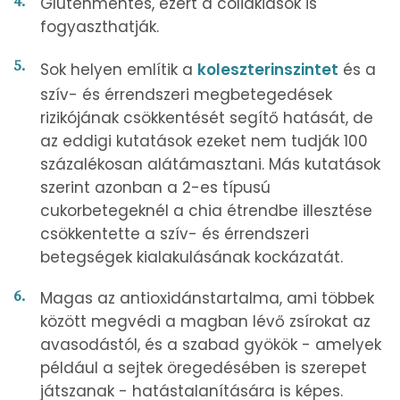
Gluténmentes, ezért a cöliákiások is
fogyaszthatják.
Sok helyen említik a
koleszterinszintet
és a
szív- és érrendszeri megbetegedések
rizikójának csökkentését segítő hatását, de
az eddigi kutatások ezeket nem tudják 100
százalékosan alátámasztani. Más kutatások
szerint azonban a 2-es típusú
cukorbetegeknél a chia étrendbe illesztése
csökkentette a szív- és érrendszeri
betegségek kialakulásának kockázatát.
Magas az antioxidánstartalma, ami többek
között megvédi a magban lévő zsírokat az
avasodástól, és a szabad gyökök - amelyek
például a sejtek öregedésében is szerepet
játszanak - hatástalanítására is képes.