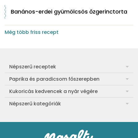
Banános-erdei gyümölcsös őzgerinctorta
Még több friss recept
Népszerű receptek
Frankfurti leves
Paprika és paradicsom főszerepben
Egyszerű muffin
Pan con Tomate
Kukoricás kedvencek a nyár végére
Aranygaluska
Paradicsom és paprika eltevése télre
Legfinomabb főtt kukorica
Népszerű kategóriák
Egyszerű paradicsomleves
Mézes-mascarponés sült paradicsom
Ropogós kukoricás fritters
Ebéd receptek
Egyszerű krumplifőzelék
Paradicsomos húsgombóc
Bang bang kukorica
Aprósütemények
Klasszikus madártej
Paradicsomos flat tart leveles tésztából
Szójás-vajas grillkukoricák
Sütemények