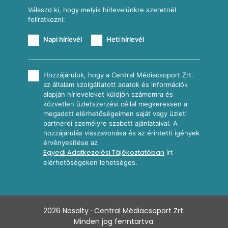
Válaszd ki, hogy melyik hírlevelünkre szeretnél
felíratkozni:
Napi hírlevél
Heti hírlevél
Hozzájárulok, hogy a Central Médiacsoport Zrt.
az általam szolgáltatott adatok és információk
alapján hírleveleket küldjön számomra és
közvetlen üzletszerzési céllal megkeressen a
megadott elérhetőségeimen saját vagy üzleti
partnerei személyre szabott ajánlataival. A
hozzájárulás visszavonása és az érintetti igények
érvényesítése az
Egyedi Adatkezelési Tájékoztatóban
írt
elérhetőségeken lehetséges.
2026
Nosalty · Central Médiacsoport Zrt.
Minden jog fenntartva.