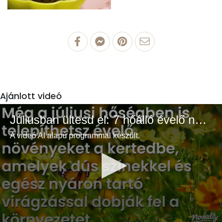
Ajánlott videó
Júliusban ültesd el: 7 hőálló évelő növény a színes és buja kertért
A videó AI alapú programmal készült.