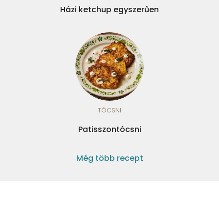
Házi ketchup egyszerűen
TÓCSNI
Patisszontócsni
Még több recept