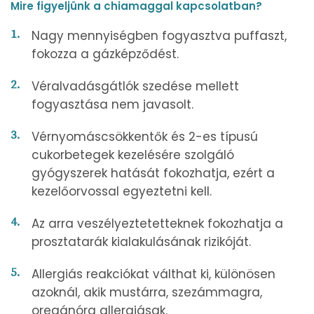
Mire figyeljünk a chiamaggal kapcsolatban?
Nagy mennyiségben fogyasztva puffaszt,
fokozza a gázképződést.
Véralvadásgátlók szedése mellett
fogyasztása nem javasolt.
Vérnyomáscsökkentők és 2-es típusú
cukorbetegek kezelésére szolgáló
gyógyszerek hatását fokozhatja, ezért a
kezelőorvossal egyeztetni kell.
Az arra veszélyeztetetteknek fokozhatja a
prosztatarák kialakulásának rizikóját.
Allergiás reakciókat válthat ki, különösen
azoknál, akik mustárra, szezámmagra,
oregánóra allergiásak.