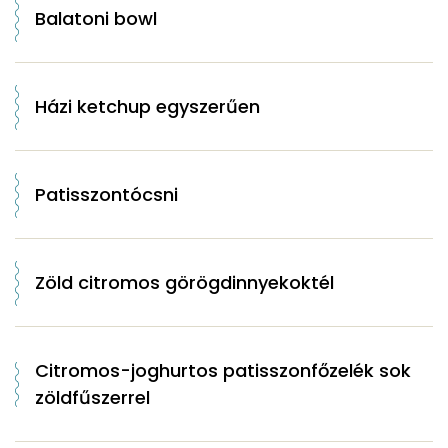
Balatoni bowl
Házi ketchup egyszerűen
Patisszontócsni
Zöld citromos görögdinnyekoktél
Citromos-joghurtos patisszonfőzelék sok
zöldfűszerrel