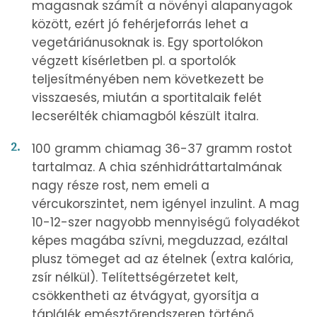
magasnak számít a növényi alapanyagok
között, ezért jó fehérjeforrás lehet a
vegetáriánusoknak is. Egy sportolókon
végzett kísérletben pl. a sportolók
teljesítményében nem következett be
visszaesés, miután a sportitalaik felét
lecserélték chiamagból készült italra.
100 gramm chiamag 36-37 gramm rostot
tartalmaz. A chia szénhidráttartalmának
nagy része rost, nem emeli a
vércukorszintet, nem igényel inzulint. A mag
10-12-szer nagyobb mennyiségű folyadékot
képes magába szívni, megduzzad, ezáltal
plusz tömeget ad az ételnek (extra kalória,
zsír nélkül). Telítettségérzetet kelt,
csökkentheti az étvágyat, gyorsítja a
táplálék emésztőrendszeren történő