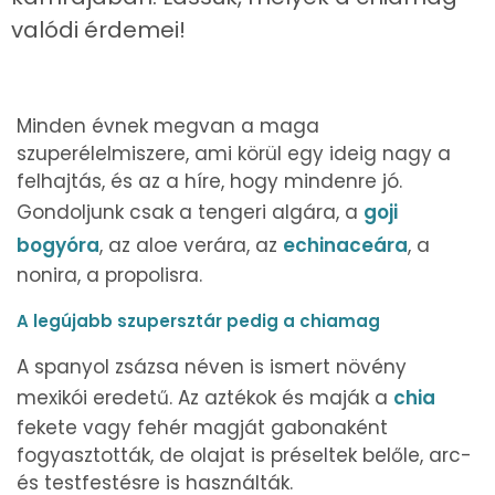
valódi érdemei!
Minden évnek megvan a maga
szuperélelmiszere, ami körül egy ideig nagy a
felhajtás, és az a híre, hogy mindenre jó.
Gondoljunk csak a tengeri algára, a
goji
bogyóra
, az aloe verára, az
echinaceára
, a
nonira, a propolisra.
A legújabb szupersztár pedig a chiamag
A spanyol zsázsa néven is ismert növény
mexikói eredetű. Az aztékok és maják a
chia
fekete vagy fehér magját gabonaként
fogyasztották, de olajat is préseltek belőle, arc-
és testfestésre is használták.