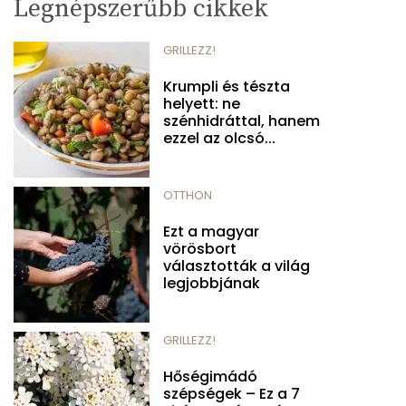
Legnépszerűbb cikkek
GRILLEZZ!
Krumpli és tészta
helyett: ne
szénhidráttal, hanem
ezzel az olcsó...
OTTHON
Ezt a magyar
vörösbort
választották a világ
legjobbjának
GRILLEZZ!
Hőségimádó
szépségek – Ez a 7