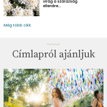
virág a szárazság
ellenére...
Még több cikk
Címlapról ajánljuk