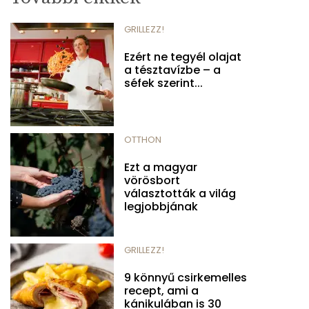
GRILLEZZ!
Ezért ne tegyél olajat
a tésztavízbe – a
séfek szerint...
OTTHON
Ezt a magyar
vörösbort
választották a világ
legjobbjának
GRILLEZZ!
9 könnyű csirkemelles
recept, ami a
kánikulában is 30