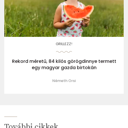
GRILLEZZ!
Rekord méretű, 84 kilós görögdinnye termett
egy magyar gazda birtokán
Németh Orsi
További cikkek