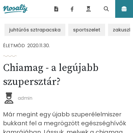
Nosalty
juhtúrós sztrapacska
sportszelet
zakuszk
ÉLETMÓD
2020.11.30.
Chiamag - a legújabb
szupersztár?
admin
Már megint egy újabb szuperélelmiszer
bukkant fel a megrögzött egészséghívők
kamrájában. Lássuk, melyek a chiamag