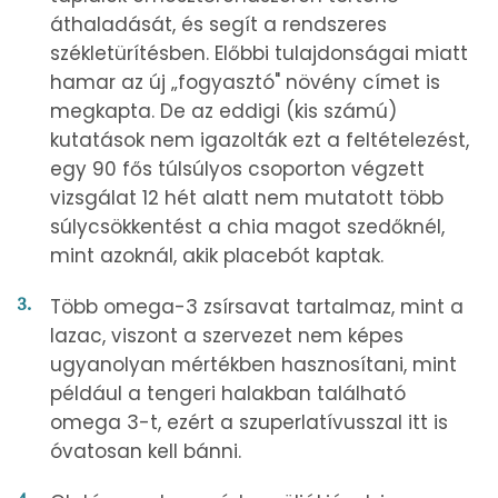
áthaladását, és segít a rendszeres
székletürítésben. Előbbi tulajdonságai miatt
hamar az új „fogyasztó" növény címet is
megkapta. De az eddigi (kis számú)
kutatások nem igazolták ezt a feltételezést,
egy 90 fős túlsúlyos csoporton végzett
vizsgálat 12 hét alatt nem mutatott több
súlycsökkentést a chia magot szedőknél,
mint azoknál, akik placebót kaptak.
Több omega-3 zsírsavat tartalmaz, mint a
lazac, viszont a szervezet nem képes
ugyanolyan mértékben hasznosítani, mint
például a tengeri halakban található
omega 3-t, ezért a szuperlatívusszal itt is
óvatosan kell bánni.