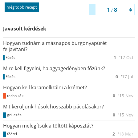
még több recept
1
8
/
Javasolt kérdések
Hogyan tudnám a másnapos burgonyapürét
feljavítani?
1
'17 Oct
Főzés
Mire kell figyelni, ha agyagedényben főzünk?
0
'17 Jul
Főzés
Hogyan kell karamellizálni a krémet?
0
'15 Nov
technikák
Mit kerüljünk húsok hosszabb pácolásakor?
0
'15 Nov
grillezés
Hogyan melegítsük a töltött káposztát?
2
'18 Mar
főétel