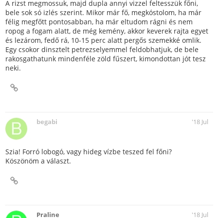
A rizst megmossuk, majd dupla annyi vizzel feltesszük főni,
bele sok só izlés szerint. Mikor már fő, megkóstolom, ha már
félig megfőtt pontosabban, ha már eltudom rágni és nem
ropog a fogam alatt, de még kemény, akkor keverek rajta egyet
és lezárom, fedő rá, 10-15 perc alatt pergős szemekké omlik.
Egy csokor dinsztelt petrezselyemmel feldobhatjuk, de bele
rakosgathatunk mindenféle zöld fűszert, kimondottan jót tesz
neki.
begabi
'18 Jul
Szia! Forró lobogó, vagy hideg vízbe teszed fel főni?
Köszönöm a választ.
Praline
'18 Jul