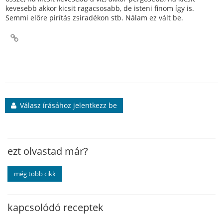
kevesebb akkor kicsit ragacsosabb, de isteni finom így is.
Semmi előre pirítás zsiradékon stb. Nálam ez vált be.
Válasz írásához jelentkezz be
ezt olvastad már?
még több cikk
kapcsolódó receptek