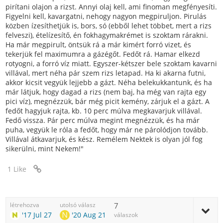
pirítani olajon a rizst. Annyi olaj kell, ami finoman megfényesíti.
Figyelni kell, kavargatni, nehogy nagyon megpiruljon. Pirulás
közben ízesíthetjük is, bors, só (ebből lehet többet, mert a rizs
felveszi), ételízesítő, én fokhagymakrémet is szoktam rárakni.
Ha már megpirult, öntsük rá a már kimért forró vizet, és
tekerjük fel maximumra a gázégőt. Fedőt rá. Hamar elkezd
rotyogni, a forró víz miatt. Egyszer-kétszer bele szoktam kavarni
villával, mert néha pár szem rizs letapad. Ha ki akarna futni,
akkor kicsit vegyük lejjebb a gázt. Néha belekukkantunk, és ha
már látjuk, hogy dagad a rizs (nem baj, ha még van rajta egy
pici víz), megnézzük, bár még picit kemény, zárjuk el a gázt. A
fedőt hagyjuk rajta, kb. 10 perc múlva megkavarjuk villával.
Fedő vissza. Pár perc múlva megint megnézzük, és ha már
puha, vegyük le róla a fedőt, hogy már ne párolódjon tovább.
Villával átkavarjuk, és kész. Remélem Nektek is olyan jól fog
sikerülni, mint Nekem!"
1 Like
létrehozva
utolsó válasz
7
'17 Jul 27
'20 Aug 21
válaszok