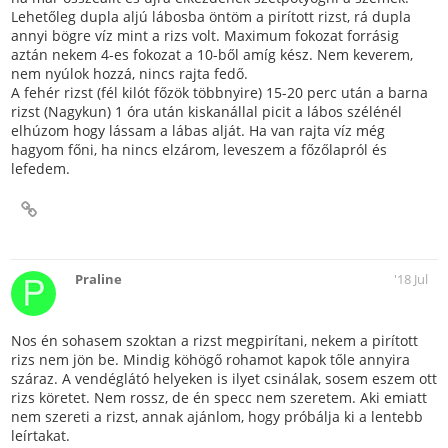
Lehetőleg dupla aljú lábosba öntöm a pirított rizst, rá dupla
annyi bögre víz mint a rizs volt. Maximum fokozat forrásig
aztán nekem 4-es fokozat a 10-ből amíg kész. Nem keverem,
nem nyúlok hozzá, nincs rajta fedő.
A fehér rizst (fél kilót főzök többnyire) 15-20 perc után a barna
rizst (Nagykun) 1 óra után kiskanállal picit a lábos szélénél
elhúzom hogy lássam a lábas alját. Ha van rajta víz még
hagyom főni, ha nincs elzárom, leveszem a főzőlapról és
lefedem.
Praline
'18 Jul
Nos én sohasem szoktan a rizst megpirítani, nekem a pirított
rizs nem jön be. Mindig köhögő rohamot kapok tőle annyira
száraz. A vendéglátó helyeken is ilyet csinálak, sosem eszem ott
rizs köretet. Nem rossz, de én specc nem szeretem. Aki emiatt
nem szereti a rizst, annak ajánlom, hogy próbálja ki a lentebb
leírtakat.