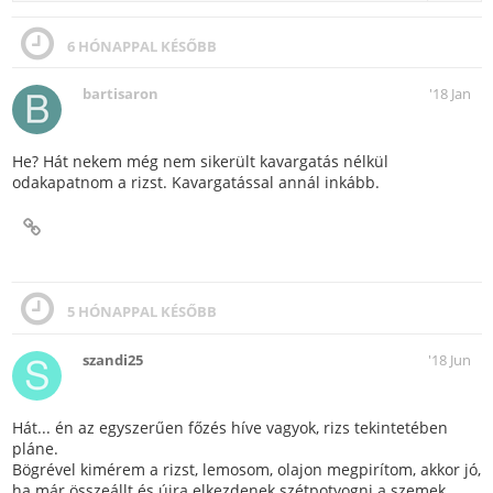
6 HÓNAPPAL KÉSŐBB
bartisaron
'18 Jan
He? Hát nekem még nem sikerült kavargatás nélkül
odakapatnom a rizst. Kavargatással annál inkább.
5 HÓNAPPAL KÉSŐBB
szandi25
'18 Jun
Hát... én az egyszerűen főzés híve vagyok, rizs tekintetében
pláne.
Bögrével kimérem a rizst, lemosom, olajon megpirítom, akkor jó,
ha már összeállt és újra elkezdenek szétpotyogni a szemek.