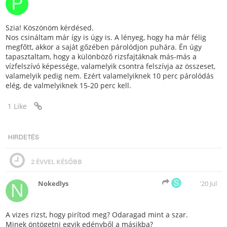
Szia! Köszönöm kérdésed.
Nos csináltam már így is úgy is. A lényeg, hogy ha már félig
megfőtt, akkor a saját gőzében párolódjon puhára. Én úgy
tapasztaltam, hogy a különböző rizsfajtáknak más-más a
vízfelszívó képessége, valamelyik csontra felszívja az összeset,
valamelyik pedig nem. Ezért valamelyiknek 10 perc párolódás
elég, de valmelyiknek 15-20 perc kell.
1 Like
HIRDETÉS
2 ÉVVEL KÉSŐBB
Nokedlys
'20 Jul
A vizes rizst, hogy pirítod meg? Odaragad mint a szar.
Minek öntögetni egyik edényből a másikba?