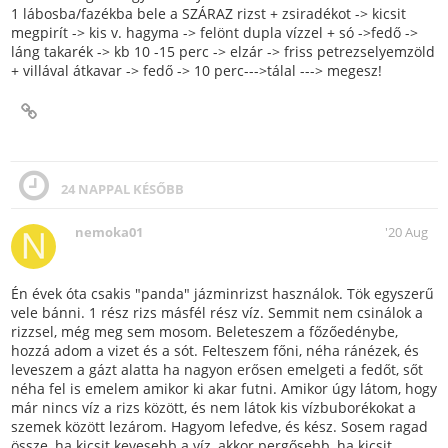
1 lábosba/fazékba bele a SZÁRAZ rizst + zsiradékot -> kicsit
megpirít -> kis v. hagyma -> felönt dupla vízzel + só ->fedő ->
láng takarék -> kb 10 -15 perc -> elzár -> friss petrezselyemzöld
+ villával átkavar -> fedő -> 10 perc--->tálal ---> megesz!
24 NAPPAL KÉSŐBB
nemoka01
'20 Aug
Én évek óta csakis "panda" jázminrizst használok. Tök egyszerű
vele bánni. 1 rész rizs másfél rész víz. Semmit nem csinálok a
rizzsel, még meg sem mosom. Beleteszem a főzőedénybe,
hozzá adom a vizet és a sót. Felteszem főni, néha ránézek, és
leveszem a gázt alatta ha nagyon erősen emelgeti a fedőt, sőt
néha fel is emelem amikor ki akar futni. Amikor úgy látom, hogy
már nincs víz a rizs között, és nem látok kis vízbuborékokat a
szemek között lezárom. Hagyom lefedve, és kész. Sosem ragad
össze, ha kicsit kevesebb a víz, akkor pergősebb, ha kicsit