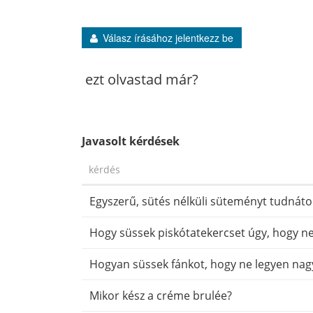
Válasz írásához jelentkezz be
ezt olvastad már?
Javasolt kérdések
kérdés
Egyszerű, sütés nélküli süteményt tudnáto
Hogy süssek piskótatekercset úgy, hogy n
Hogyan süssek fánkot, hogy ne legyen nag
Mikor kész a créme brulée?