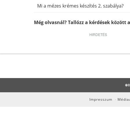
Mi a mézes krémes készítés 2. szabálya?
Még olvasnál? Tallózz a kérdések között a
HIRDETÉS
@2
Impresszum
Médiaa
·