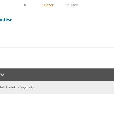
0
3.0ezer
'15 Nov
intése
TVA
feltételek
Segítség
·