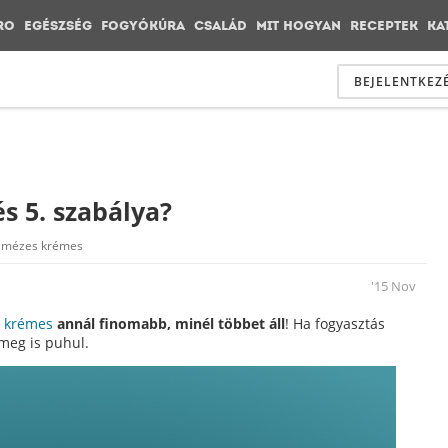
RO
EGÉSZSÉG
FOGYÓKÚRA
CSALÁD
MIT HOGYAN
RECEPTEK
KA
BEJELENTKEZÉ
s 5. szabálya?
mézes krémes
'15 Nov
 krémes
annál finomabb, minél többet áll
! Ha fogyasztás
 meg is puhul.