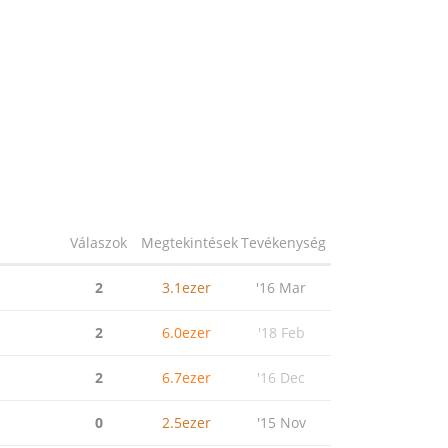
Válaszok
Megtekintések
Tevékenység
2
3.1ezer
'16 Mar
2
6.0ezer
'18 Feb
2
6.7ezer
'16 Dec
0
2.5ezer
'15 Nov