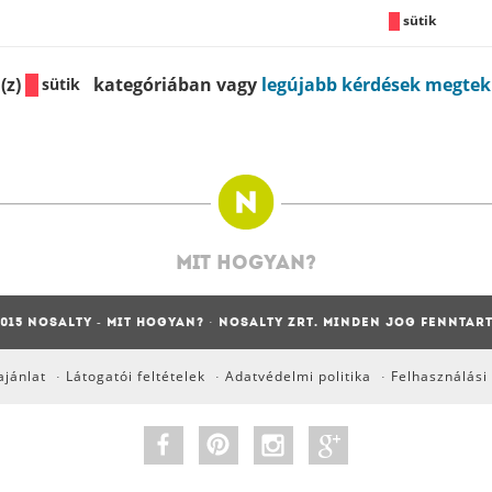
sütik
(z)
kategóriában vagy
legújabb kérdések megtek
sütik
MIT HOGYAN?
015 NOSALTY - MIT HOGYAN? · NOSALTY ZRT. MINDEN JOG FENNTAR
jánlat
Látogatói feltételek
Adatvédelmi politika
Felhasználási 
·
·
·