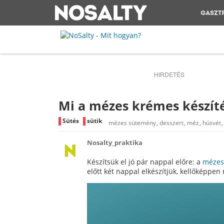
GASZT
HIRDETÉS
Mi a mézes krémes készíté
Sütés
sütik
mézes sütemény
desszert
méz
húsvét
Nosalty_praktika
Készítsük el jó pár nappal előre: a
mézes
előtt két nappal elkészítjük, kellőképpen