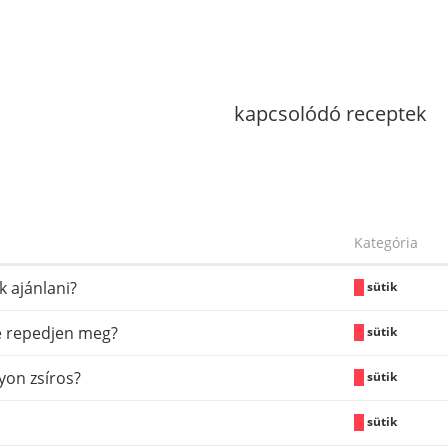
kapcsolódó receptek
Kategória
k ajánlani?
sütik
e repedjen meg?
sütik
yon zsíros?
sütik
sütik