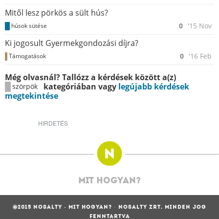
Mitől lesz pörkös a sült hús?
0
'15 Nov
húsok sütése
Ki jogosult Gyermekgondozási díjra?
0
'16 Feb
Támogatások
Még olvasnál? Tallózz a kérdések között a(z)
kategóriában vagy
legújabb kérdések
szörpök
megtekintése
HIRDETÉS
MIT HOGYAN?
@2015 NOSALTY - MIT HOGYAN? · NOSALTY ZRT. MINDEN JOG
FENNTARTVA