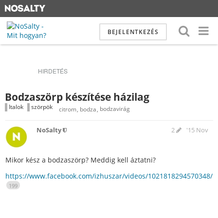
BEJELENTKEZÉS
HIRDETÉS
Bodzaszörp készítése házilag
Italok
szörpök
citrom
bodza
bodzavirág
NoSalty
2
'15 Nov
Mikor kész a bodzaszörp? Meddig kell áztatni?
https://www.facebook.com/izhuszar/videos/1021818294570348/
199