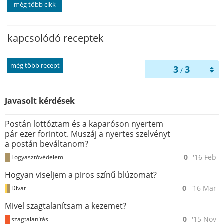
még több cikk
kapcsolódó receptek
még több recept
3
3
/
Javasolt kérdések
Postán lottóztam és a kaparóson nyertem
pár ezer forintot. Muszáj a nyertes szelvényt
a postán beváltanom?
0
'16 Feb
Fogyasztóvédelem
Hogyan viseljem a piros színű blúzomat?
0
'16 Mar
Divat
Mivel szagtalanítsam a kezemet?
0
'15 Nov
szagtalanítás