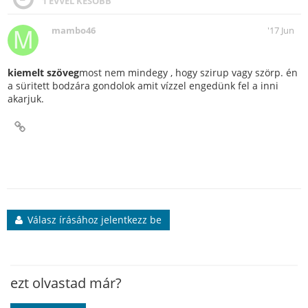
1 ÉVVEL KÉSŐBB
mambo46
'17 Jun
kiemelt szöveg
most nem mindegy , hogy szirup vagy szörp. én
a süritett bodzára gondolok amit vízzel engedünk fel a inni
akarjuk.
Válasz írásához jelentkezz be
ezt olvastad már?