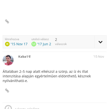
létrehozva
utolsó válasz
2
'15 Nov 17
'17 Jun 2
válaszok
Kaba1
'15 Nov
Általában 2–5 nap alatt elkészül a szörp, az íz és illat
intenzitása alapján egyértelműen eldönthető, késznek
nyilvánítható-e.