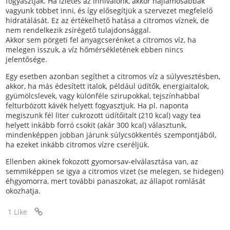
fogyasztják. Ha ízletes az innivalónk, akkor hajlamosabbak
vagyunk többet inni, és így elősegítjük a szervezet megfelelő
hidratálását. Ez az értékelhető hatása a citromos víznek, de
nem rendelkezik zsírégető tulajdonsággal.
Akkor sem pörgeti fel anyagcserénket a citromos víz, ha
melegen isszuk, a víz hőmérsékletének ebben nincs
jelentősége.
Egy esetben azonban segíthet a citromos víz a súlyvesztésben,
akkor, ha más édesített italok, például üdítők, energiaitalok,
gyümölcslevek, vagy különféle szirupokkal, tejszínhabbal
felturbózott kávék helyett fogyasztjuk. Ha pl. naponta
megiszunk fél liter cukrozott üdítőitalt (210 kcal) vagy tea
helyett inkább forró csokit (akár 300 kcal) választunk,
mindenképpen jobban járunk súlycsökkentés szempontjából,
ha ezeket inkább citromos vízre cseréljük.
Ellenben akinek fokozott gyomorsav-elválasztása van, az
semmiképpen se igya a citromos vizet (se melegen, se hidegen)
éhgyomorra, mert további panaszokat, az állapot romlását
okozhatja.
1 Like