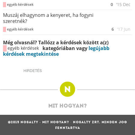
0
'15 Dec
egyéb kérdések
Muszáj elhagynom a kenyeret, ha fogyni
szeretnék?
6
'17 Jun
egyéb kérdések
Még olvasnál? Tallózz a kérdések között a(z)
kategóriában vagy
legújabb
egyéb kérdések
kérdések megtekintése
HIRDETÉS
MIT HOGYAN?
@2015 NOSALTY - MIT HOGYAN? · NOSALTY ZRT. MINDEN JOG
FENNTARTVA