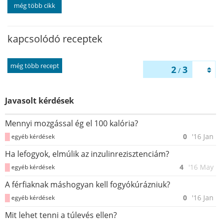
még több cikk
kapcsolódó receptek
még több recept
2
3
/
Javasolt kérdések
Mennyi mozgással ég el 100 kalória?
0
'16 Jan
egyéb kérdések
Ha lefogyok, elmúlik az inzulinrezisztenciám?
4
'16 May
egyéb kérdések
A férfiaknak máshogyan kell fogyókúrázniuk?
0
'16 Jan
egyéb kérdések
Mit lehet tenni a túlevés ellen?