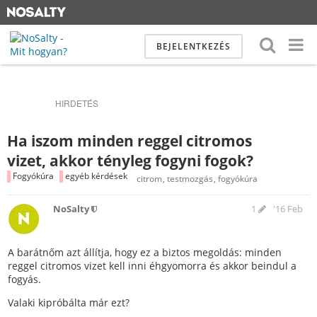
BEJELENTKEZÉS
HIRDETÉS
Ha iszom minden reggel citromos
vizet, akkor tényleg fogyni fogok?
Fogyókúra
egyéb kérdések
citrom
testmozgás
fogyókúra
NoSalty
1
'16 Feb
A barátnőm azt állítja, hogy ez a biztos megoldás: minden
reggel citromos vizet kell inni éhgyomorra és akkor beindul a
fogyás.
Valaki kipróbálta már ezt?