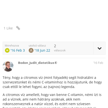
1 Like
létrehozva
utolsó válasz
2
'16 Feb 3
'18 Jun 22
válaszok
Bodon_Judit_dietetikus
'16 Feb
Tény, hogy a citromos víz (mint folyadék) segít hidratálni a
szervezetünket és némi C-vitaminhoz is hozzájutunk, de hogy
csak ettől le lehet fogyni, az (sajnos) legenda.
A citromos víz amellett, hogy van benne C-vitamin, némi ízt is
ad a víznek, ami nem hátrány azoknak, akik nem
rokonszenveznek a natúr vízzel, és ezért nem szívesen