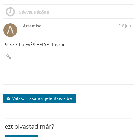
2 ÉVVEL KÉSŐBB
Artemisz
'18 Jun
Persze, ha EVÉS HELYETT iszod.
Válasz írásához jelentkezz be
ezt olvastad már?